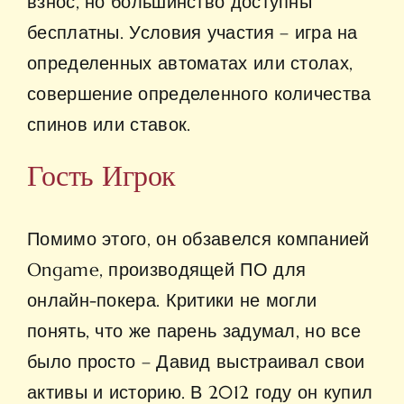
взнос, но большинство доступны
бесплатны. Условия участия – игра на
определенных автоматах или столах,
совершение определенного количества
спинов или ставок.
Гость Игрок
Помимо этого, он обзавелся компанией
Ongame, производящей ПО для
онлайн-покера. Критики не могли
понять, что же парень задумал, но все
было просто – Давид выстраивал свои
активы и историю. В 2012 году он купил