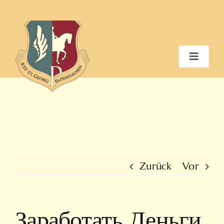
Zum
Inhalt
springen
Toggle
Navigat
Home
Verein
Schulbetrieb
Zurück
Vor
Galerie / Events
Заработать Деньги
Kontakt