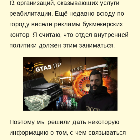
12 организаций, оказывающих услуги
реабилитации. Ещё недавно всюду по
городу висели рекламы букмекерских
контор. Я считаю, что отдел внутренней
политики должен этим заниматься.
Поэтому мы решили дать некоторую
информацию о том, с чем связываться