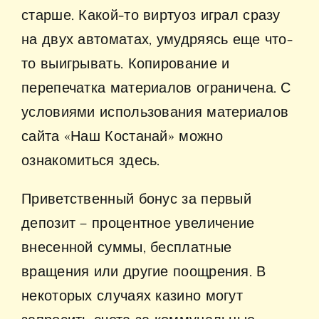
старше. Какой-то виртуоз играл сразу
на двух автоматах, умудряясь еще что-
то выигрывать. Копирование и
перепечатка материалов ограничена. С
условиями использования материалов
сайта «Наш Костанай» можно
ознакомиться здесь.
Приветственный бонус за первый
депозит – процентное увеличение
внесенной суммы, бесплатные
вращения или другие поощрения. В
некоторых случаях казино могут