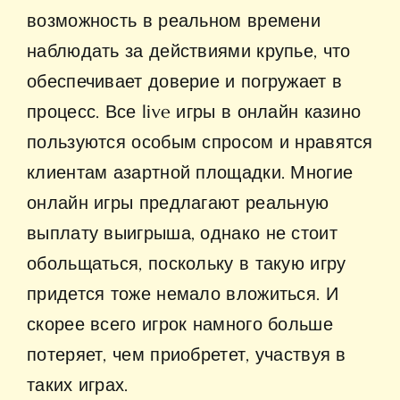
возможность в реальном времени
наблюдать за действиями крупье, что
обеспечивает доверие и погружает в
процесс. Все live игры в онлайн казино
пользуются особым спросом и нравятся
клиентам азартной площадки. Многие
онлайн игры предлагают реальную
выплату выигрыша, однако не стоит
обольщаться, поскольку в такую игру
придется тоже немало вложиться. И
скорее всего игрок намного больше
потеряет, чем приобретет, участвуя в
таких играх.