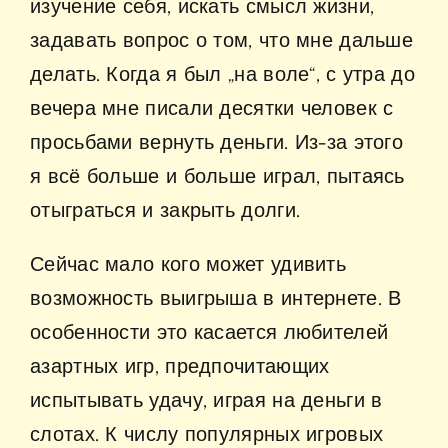
изучение себя, искать смысл жизни,
задавать вопрос о том, что мне дальше
делать. Когда я был „на воле“, с утра до
вечера мне писали десятки человек с
просьбами вернуть деньги. Из-за этого
я всё больше и больше играл, пытаясь
отыграться и закрыть долги.
Сейчас мало кого может удивить
возможность выигрыша в интернете. В
особенности это касается любителей
азартных игр, предпочитающих
испытывать удачу, играя на деньги в
слотах. К числу популярных игровых