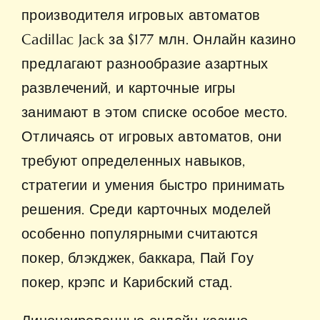
производителя игровых автоматов
Cadillac Jack за $177 млн. Онлайн казино
предлагают разнообразие азартных
развлечений, и карточные игры
занимают в этом списке особое место.
Отличаясь от игровых автоматов, они
требуют определенных навыков,
стратегии и умения быстро принимать
решения. Среди карточных моделей
особенно популярными считаются
покер, блэкджек, баккара, Пай Гоу
покер, крэпс и Карибский стад.