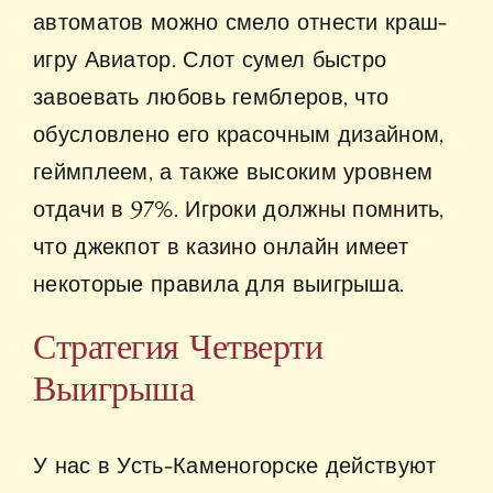
автоматов можно смело отнести краш-
игру Авиатор. Слот сумел быстро
завоевать любовь гемблеров, что
обусловлено его красочным дизайном,
геймплеем, а также высоким уровнем
отдачи в 97%. Игроки должны помнить,
что джекпот в казино онлайн имеет
некоторые правила для выигрыша.
Стратегия Четверти
Выигрыша
У нас в Усть-Каменогорске действуют