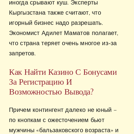
иногда срывают куш. Эксперты
Кыргызстана также считают, что
игорный бизнес надо разрешать.
Экономист Адилет Маматов полагает,
что страна теряет очень многое из-за
запретов.
Как Найти Казино С Бонусами
За Регистрацию И
Возможностью Вывода?
Причем контингент далеко не юный –
по кнопкам с ожесточением бьют
мужчины «бальзаковского возраста» и