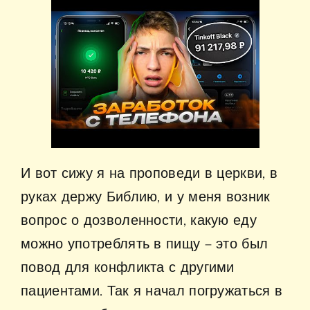
И вот сижу я на проповеди в церкви, в
руках держу Библию, и у меня возник
вопрос о дозволенности, какую еду
можно употреблять в пищу – это был
повод для конфликта с другими
пациентами. Так я начал погружаться в