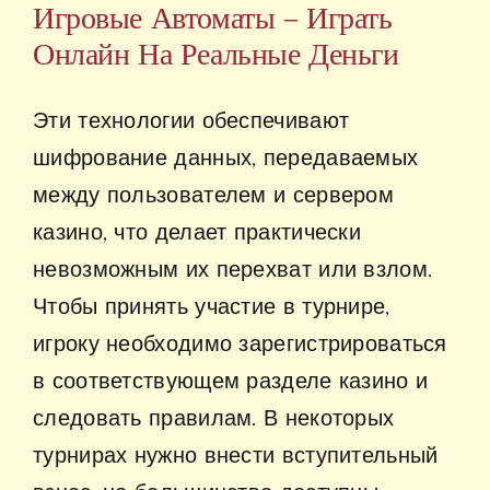
Игровые Автоматы – Играть
Онлайн На Реальные Деньги
Эти технологии обеспечивают
шифрование данных, передаваемых
между пользователем и сервером
казино, что делает практически
невозможным их перехват или взлом.
Чтобы принять участие в турнире,
игроку необходимо зарегистрироваться
в соответствующем разделе казино и
следовать правилам. В некоторых
турнирах нужно внести вступительный