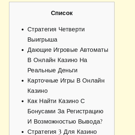
Список
Стратегия Четверти
Выигрыша
Дающие Игровые Автоматы
В Онлайн Казино На
Реальные Деньги
Карточные Игры В Онлайн
Казино
Как Найти Казино С
Бонусами За Регистрацию
И Возможностью Вывода?
Стратегия 3 Для Казино