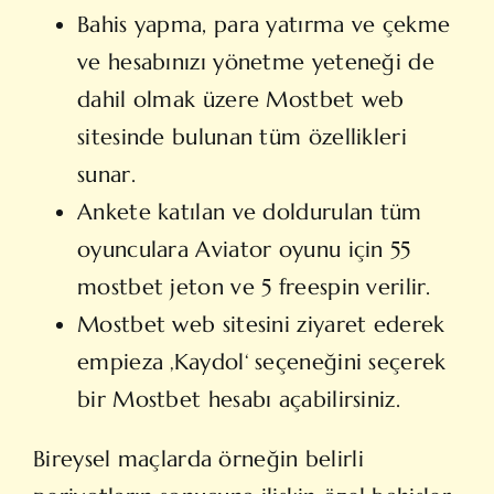
Bahis yapma, para yatırma ve çekme
ve hesabınızı yönetme yeteneği de
dahil olmak üzere Mostbet web
sitesinde bulunan tüm özellikleri
sunar.
Ankete katılan ve doldurulan tüm
oyunculara Aviator oyunu için 55
mostbet jeton ve 5 freespin verilir.
Mostbet web sitesini ziyaret ederek
empieza ‚Kaydol‘ seçeneğini seçerek
bir Mostbet hesabı açabilirsiniz.
Bireysel maçlarda örneğin belirli