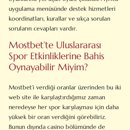
uygulama menüsünde destek hizmetleri
koordinatları, kurallar ve sıkça sorulan
soruların cevapları vardır.
Mostbet’te Uluslararası
Spor Etkinliklerine Bahis
Oynayabilir Miyim?
Mostbet’i verdiği oranlar üzerinden bu iki
web site ile karşılaştırdığımız zaman
neredeyse her spor karşılaşması için daha
yüksek bir oran verdiğini görebiliriz.
Bunun dışında casino bölümünde de