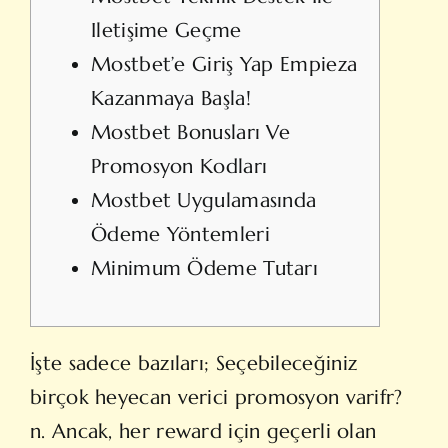
Iletişime Geçme
Mostbet’e Giriş Yap Empieza
Kazanmaya Başla!
Mostbet Bonusları Ve
Promosyon Kodları
Mostbet Uygulamasında
Ödeme Yöntemleri
Minimum Ödeme Tutarı
İşte sadece bazıları; Seçebileceğiniz
birçok heyecan verici promosyon varifr?
n. Ancak, her reward için geçerli olan