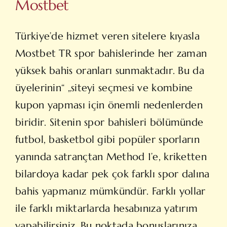
Mostbet
Türkiye’de hizmet veren sitelere kıyasla
Mostbet TR spor bahislerinde her zaman
yüksek bahis oranları sunmaktadır. Bu da
üyelerinin“ „siteyi seçmesi ve kombine
kupon yapması için önemli nedenlerden
biridir. Sitenin spor bahisleri bölümünde
futbol, basketbol gibi popüler sporların
yanında satrançtan Method 1’e, kriketten
bilardoya kadar pek çok farklı spor dalına
bahis yapmanız mümkündür. Farklı yollar
ile farklı miktarlarda hesabınıza yatırım
yapabilirsiniz. Bu noktada bonuslarınıza