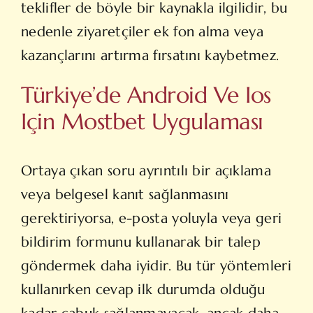
teklifler de böyle bir kaynakla ilgilidir, bu
nedenle ziyaretçiler ek fon alma veya
kazançlarını artırma fırsatını kaybetmez.
Türkiye’de Android Ve Ios
Için Mostbet Uygulaması
Ortaya çıkan soru ayrıntılı bir açıklama
veya belgesel kanıt sağlanmasını
gerektiriyorsa, e-posta yoluyla veya geri
bildirim formunu kullanarak bir talep
göndermek daha iyidir. Bu tür yöntemleri
kullanırken cevap ilk durumda olduğu