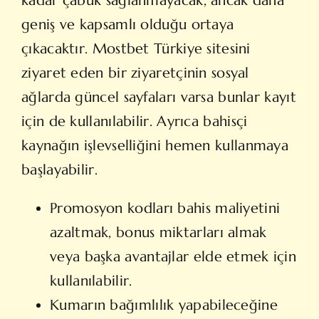
kadar çabuk sağlanmayacak, ancak daha
geniş ve kapsamlı olduğu ortaya
çıkacaktır. Mostbet Türkiye sitesini
ziyaret eden bir ziyaretçinin sosyal
ağlarda güncel sayfaları varsa bunlar kayıt
için de kullanılabilir. Ayrıca bahisçi
kaynağın işlevselliğini hemen kullanmaya
başlayabilir.
Promosyon kodları bahis maliyetini
azaltmak, bonus miktarları almak
veya başka avantajlar elde etmek için
kullanılabilir.
Kumarın bağımlılık yapabileceğine