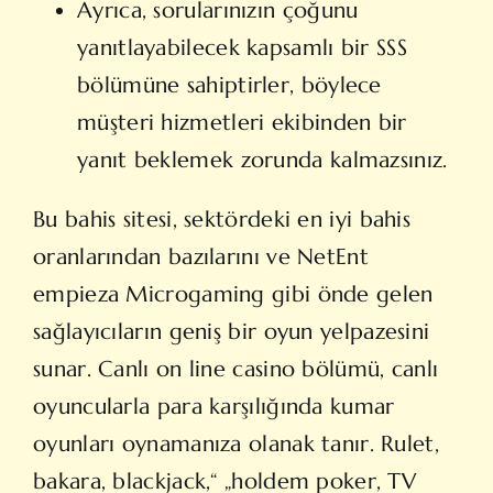
Ayrıca, sorularınızın çoğunu
yanıtlayabilecek kapsamlı bir SSS
bölümüne sahiptirler, böylece
müşteri hizmetleri ekibinden bir
yanıt beklemek zorunda kalmazsınız.
Bu bahis sitesi, sektördeki en iyi bahis
oranlarından bazılarını ve NetEnt
empieza Microgaming gibi önde gelen
sağlayıcıların geniş bir oyun yelpazesini
sunar. Canlı on line casino bölümü, canlı
oyuncularla para karşılığında kumar
oyunları oynamanıza olanak tanır. Rulet,
bakara, blackjack,“ „holdem poker, TV