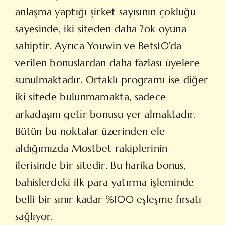
anlaşma yaptığı şirket sayısının çokluğu
sayesinde, iki siteden daha ?ok oyuna
sahiptir. Ayrıca Youwin ve Bets10’da
verilen bonuslardan daha fazlası üyelere
sunulmaktadır. Ortaklı programı ise diğer
iki sitede bulunmamakta, sadece
arkadaşını getir bonusu yer almaktadır.
Bütün bu noktalar üzerinden ele
aldığımızda Mostbet rakiplerinin
ilerisinde bir sitedir. Bu harika bonus,
bahislerdeki ilk para yatırma işleminde
belli bir sınır kadar %100 eşleşme fırsatı
sağlıyor.