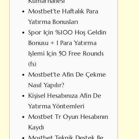
Kumarhanesi
Mostbet’te Haftalık Para
Yatırma Bonusları
Spor Için %100 Hoş Geldin
Bonusu + 1 Para Yatırma
Işlemi Için 50 Free Rounds
(fs)
Mostbet’te Afin De Çekme
Nasıl Yapılır?
Kişisel Hesabınıza Afin De
Yatırma Yöntemleri
Mostbet Tr Oyun Hesabının
Kaydı
Mostbet Teknik Destek Ile