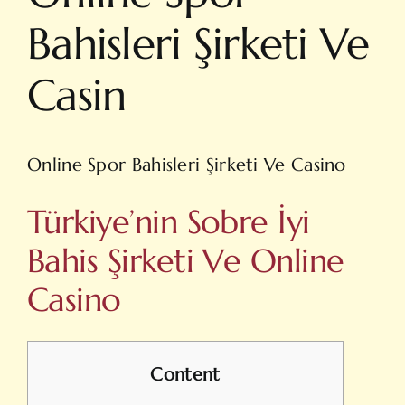
Bahisleri Şirketi Ve
Casin
Online Spor Bahisleri Şirketi Ve Casino
Türkiye’nin Sobre İyi
Bahis Şirketi Ve Online
Casino
Content