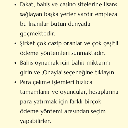
Fakat, bahis ve casino sitelerine lisans
sağlayan başka yerler vardır empieza
bu lisanslar bütün dünyada
geçmektedir.
Şirket çok cazip oranlar ve çok çeşitli
ödeme yöntemleri sunmaktadır.
Bahis oynamak için bahis miktarını
girin ve ‚Onayla‘ seçeneğine tıklayın.
Para çekme işlemleri hızlıca
tamamlanır ve oyuncular, hesaplarına
para yatırmak için farklı birçok
ödeme yöntemi arasından seçim
yapabilirler.