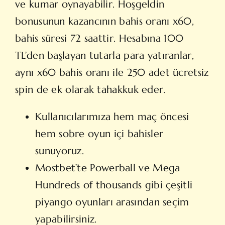
ve kumar oynayabilir. Hoşgeldin
bonusunun kazancının bahis oranı x60,
bahis süresi 72 saattir. Hesabına 100
TL’den başlayan tutarla para yatıranlar,
aynı x60 bahis oranı ile 250 adet ücretsiz
spin de ek olarak tahakkuk eder.
Kullanıcılarımıza hem maç öncesi
hem sobre oyun içi bahisler
sunuyoruz.
Mostbet’te Powerball ve Mega
Hundreds of thousands gibi çeşitli
piyango oyunları arasından seçim
yapabilirsiniz.