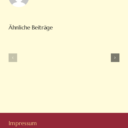
Türkiye’nin
Ähnliche Beiträge
En
Intobet
Eğlenceli
Güncel
Bahis
Giriş
Ve
Ve
On
Yeni
Line
Adresleri
Casino
Için
Sitesi
Tıkla
Hovarda
Impressum