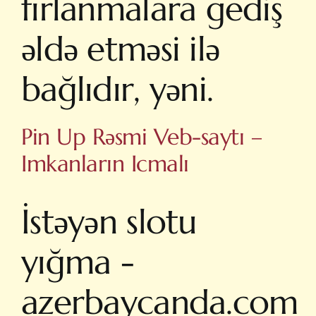
fırlanmalara gediş
əldə etməsi ilə
bağlıdır, yəni.
Pin Up Rəsmi Veb-saytı –
Imkanların Icmalı
İstəyən slotu
yığma -
azerbaycanda.com