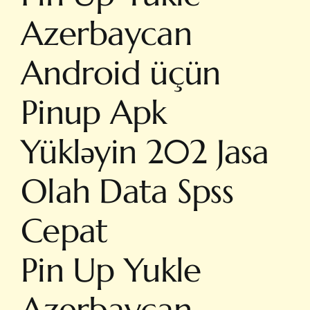
Azerbaycan
Android üçün
Pinup Apk
Yükləyin 202 Jasa
Olah Data Spss
Cepat
Pin Up Yukle
Azerbaycan