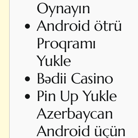
Oynayın
Android ötrü
Proqramı
Yukle
Bədii Casino
Pin Up Yukle
Azerbaycan
Android üçün