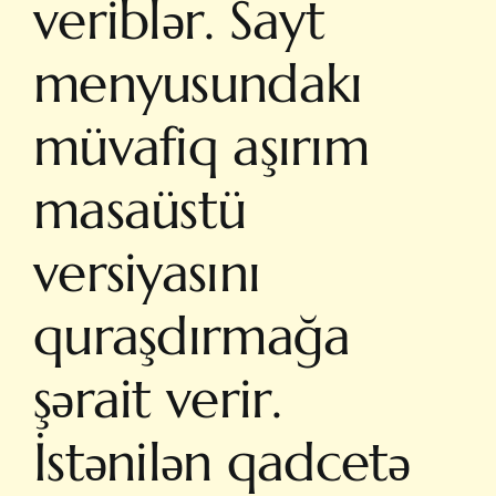
veriblər. Sayt
menyusundakı
müvafiq aşırım
masaüstü
versiyasını
quraşdırmağa
şərait verir.
İstənilən qadcetə