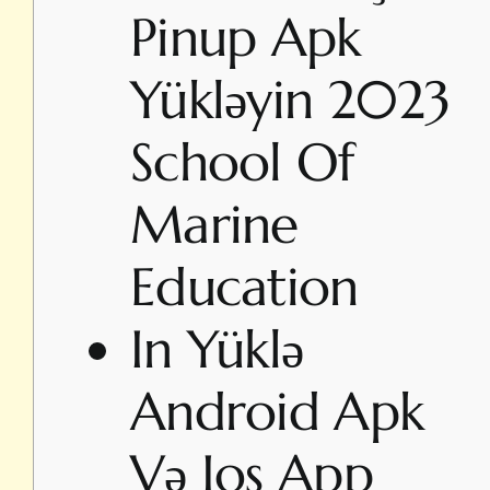
Pinup Apk
Yükləyin 2023
School Of
Marine
Education
In Yüklə
Android Apk
Və Ios App