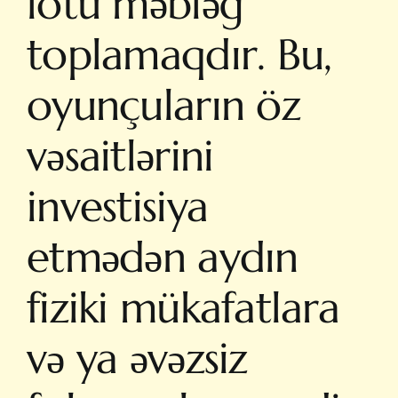
lotu məbləğ
toplamaqdır. Bu,
oyunçuların öz
vəsaitlərini
investisiya
etmədən aydın
fiziki mükafatlara
və ya əvəzsiz