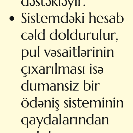
dəstəkləyir.
Sistemdəki hesab
cəld doldurulur,
pul vəsaitlərinin
çıxarılması isə
dumansiz bir
ödəniş sisteminin
qaydalarından