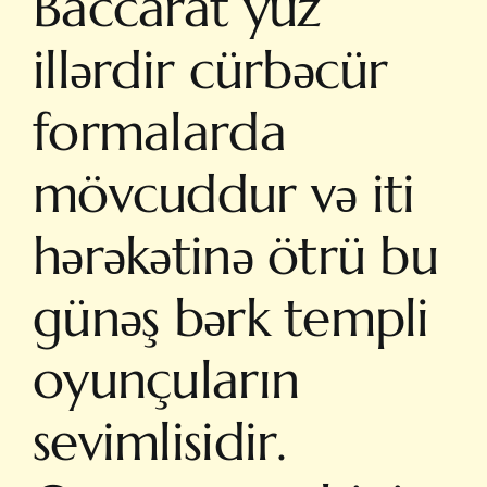
Baccarat yüz
illərdir cürbəcür
formalarda
mövcuddur və iti
hərəkətinə ötrü bu
günəş bərk templi
oyunçuların
sevimlisidir.