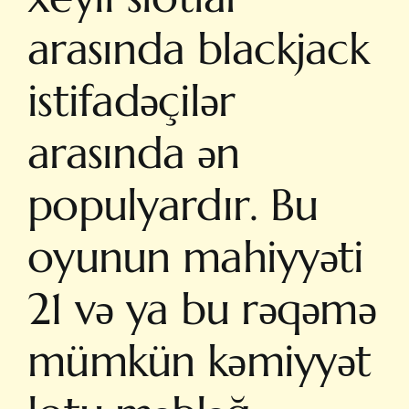
arasında blackjack
istifadəçilər
arasında ən
populyardır. Bu
oyunun mahiyyəti
21 və ya bu rəqəmə
mümkün kəmiyyət