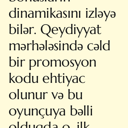
dinamikasını izləyə
bilər. Qeydiyyat
mərhələsində cəld
bir promosyon
kodu ehtiyac
olunur və bu
oyunçuya bəlli
olduqda o, ilk