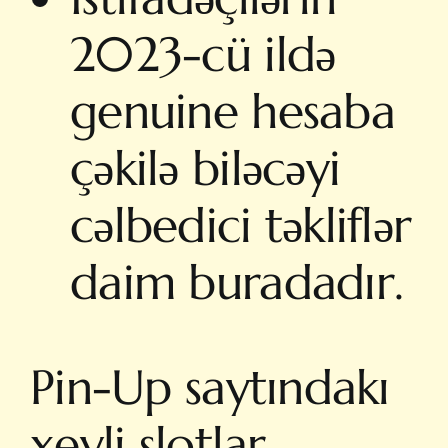
2023-cü ildə
genuine hesaba
çəkilə biləcəyi
cəlbedici təkliflər
daim buradadır.
Pin-Up saytındakı
xeyli slotlar