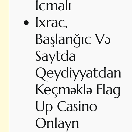
Icmalı
Ixrac,
Başlanğıc Və
Saytda
Qeydiyyatdan
Keçməklə Flag
Up Casino
Onlayn