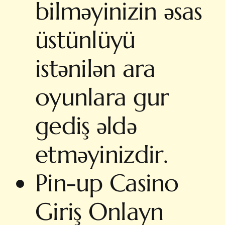
bilməyinizin əsas
üstünlüyü
istənilən ara
oyunlara gur
gediş əldə
etməyinizdir.
Pin-up Casino
Giriş Onlayn