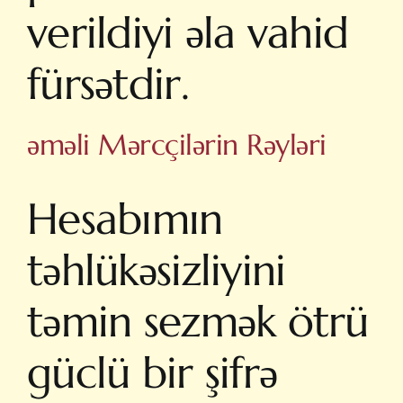
verildiyi əla vahid
fürsətdir.
əməli Mərcçilərin Rəyləri
Hesabımın
təhlükəsizliyini
təmin sezmək ötrü
güclü bir şifrə