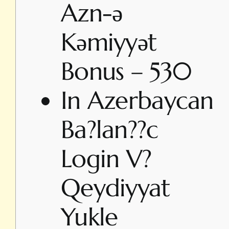
Azn-ə
Kəmiyyət
Bonus – 530
In Azerbaycan
Ba?lan??c
Login V?
Qeydiyyat
Yukle