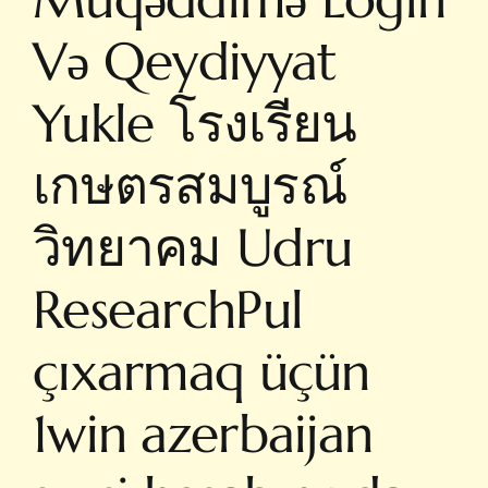
Və Qeydiyyat
Yukle โรงเรียน
เกษตรสมบูรณ์
วิทยาคม Udru
Research
Pul
çıxarmaq üçün
1win azerbaijan