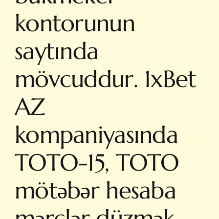
kontorunun
saytında
mövcuddur. 1xBet
AZ
kompaniyasında
TOTO-15, TOTO
mötəbər hesaba
mərclər düzmək