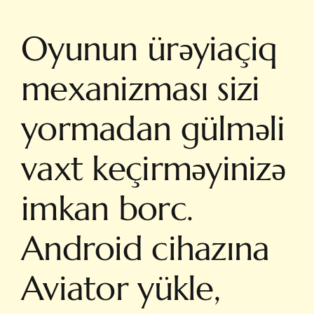
Oyunun ürəyiaçiq
mexanizması sizi
yormadan gülməli
vaxt keçirməyinizə
imkan borc.
Android cihazına
Aviator yükle,