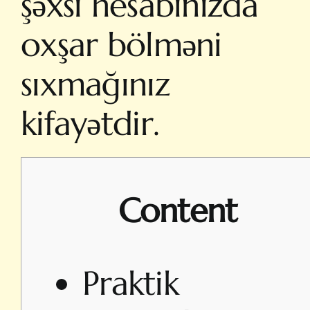
şəxsi hesabınızda
oxşar bölməni
sıxmağınız
kifayətdir.
Content
Praktik