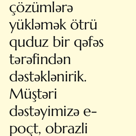
çözümlərə
yükləmək ötrü
quduz bir qəfəs
tərəfindən
dəstəklənirik.
Müştəri
dəstəyimizə e-
poçt, obrazli