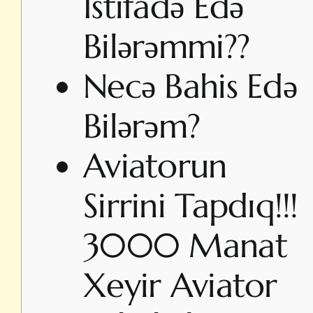
Istifadə Edə
Bilərəmmi??
Necə Bahis Edə
Bilərəm?
Aviatorun
Sirrini Tapdıq!!!
3000 Manat
Xeyir Aviator