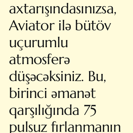
axtarışındasınızsa,
Aviator ilə bütöv
uçurumlu
atmosferə
düşəcəksiniz. Bu,
birinci əmanət
qarşılığında 75
pulsuz fırlanmanın