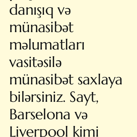
danışıq və
münasibət
məlumatları
vasitəsilə
münasibət saxlaya
bilərsiniz. Sayt,
Barselona və
Liverpool kimi