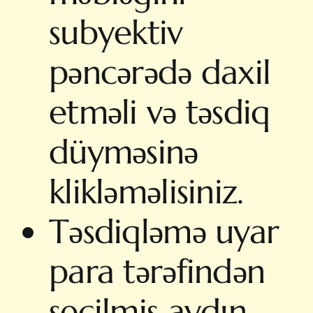
subyektiv
pəncərədə daxil
etməli və təsdiq
düyməsinə
klikləməlisiniz.
Təsdiqləmə uyar
para tərəfindən
seçilmiş aydın