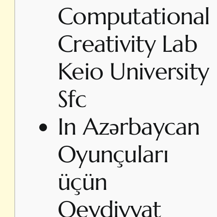
Computational
Creativity Lab
Keio University
Sfc
In Azərbaycan
Oyunçuları
üçün
Qeydiyyat