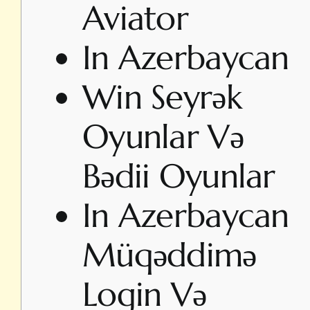
Aviator
In Azerbaycan
Win Seyrək
Oyunlar Və
Bədii Oyunlar
In Azerbaycan
Müqəddimə
Login Və