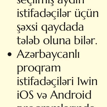
istifadəçilər üçün
şəxsi qaydada
tələb oluna bilər.
Azərbaycanlı
proqram
istifadəçiləri 1win
iOS və Android