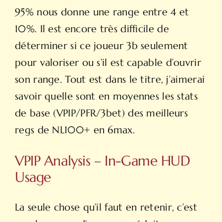
95% nous donne une range entre 4 et
10%. Il est encore très difficile de
déterminer si ce joueur 3b seulement
pour valoriser ou s’il est capable d’ouvrir
son range. Tout est dans le titre, j’aimerai
savoir quelle sont en moyennes les stats
de base (VPIP/PFR/3bet) des meilleurs
regs de NL100+ en 6max.
VPIP Analysis – In-Game HUD
Usage
La seule chose qu’il faut en retenir, c’est