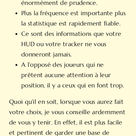
énormément de prudence.
Plus la fréquence est importante plus
la statistique est rapidement fiable.
Ce sont des informations que votre
HUD ou votre tracker ne vous
donneront jamais.
A l’opposé des joueurs qui ne
prêtent aucune attention à leur
position, il y a ceux qui en font trop.
Quoi qu’il en soit, lorsque vous aurez fait
votre choix, je vous conseille ardemment
de vous y tenir. En effet, il est plus facile
et pertinent de garder une base de