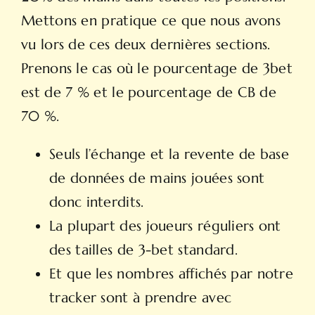
Mettons en pratique ce que nous avons
vu lors de ces deux dernières sections.
Prenons le cas où le pourcentage de 3bet
est de 7 % et le pourcentage de CB de
70 %.
Seuls l’échange et la revente de base
de données de mains jouées sont
donc interdits.
La plupart des joueurs réguliers ont
des tailles de 3-bet standard.
Et que les nombres affichés par notre
tracker sont à prendre avec