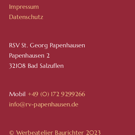
Impressum
Datenschutz
RSV St. Georg Papenhausen
Papenhausen 2
32108 Bad Salzuflen
Mobil
+49 (0) 172 9299266
info@rv-papenhausen.de
© Werbeatelier Baurichter 2023