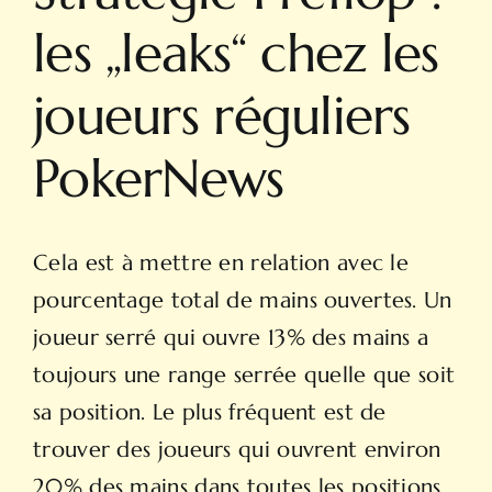
les „leaks“ chez les
joueurs réguliers
PokerNews
Cela est à mettre en relation avec le
pourcentage total de mains ouvertes. Un
joueur serré qui ouvre 13% des mains a
toujours une range serrée quelle que soit
sa position. Le plus fréquent est de
trouver des joueurs qui ouvrent environ
20% des mains dans toutes les positions.