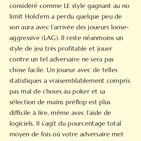
considéré comme LE style gagnant au no
limit Hold’em a perdu quelque peu de
son aura avec l’arrivée des joueurs loose-
aggressive (LAG). Il reste néanmoins un
style de jeu très profitable et jouer
contre un tel adversaire ne sera pas
chose facile. Un joueur avec de telles
statistiques a vraisemblablement compris
pas mal de choses au poker et sa
sélection de mains préflop est plus
difficile à lire, même avec l’aide de
logiciels. Il s’agit du pourcentage total
moyen de fois où votre adversaire met