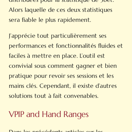
Alors laquelle de ces deux statistiques
sera fiable le plus rapidement.
J’apprécie tout particulièrement ses
performances et fonctionnalités fluides et
faciles à mettre en place. L’outil est
convivial
sous comment gagner
et bien
pratique pour revoir ses sessions et les
mains clés. Cependant, il existe d’autres
solutions tout à fait convenables.
VPIP and Hand Ranges