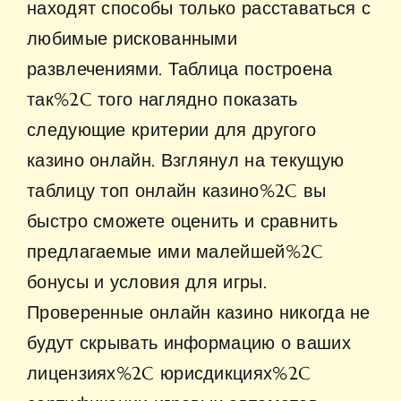
находят способы только расставаться с
любимые рискованными
развлечениями. Таблица построена
так%2C того наглядно показать
следующие критерии для другого
казино онлайн. Взглянул на текущую
таблицу топ онлайн казино%2C вы
быстро сможете оценить и сравнить
предлагаемые ими малейшей%2C
бонусы и условия для игры.
Проверенные онлайн казино никогда не
будут скрывать информацию о ваших
лицензиях%2C юрисдикциях%2C