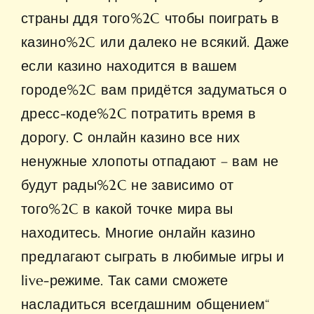
страны ддя того%2C чтобы поиграть в
казино%2C или далеко не всякий. Даже
если казино находится в вашем
городе%2C вам придётся задуматься о
дресс-коде%2C потратить время в
дорогу. С онлайн казино все них
ненужные хлопоты отпадают – вам не
будут рады%2C не зависимо от
того%2C в какой точке мира вы
находитесь. Многие онлайн казино
предлагают сыграть в любимые игры и
live-режиме. Так сами сможете
насладиться всегдашним общением“