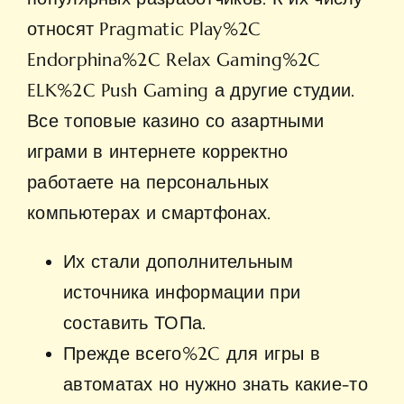
относят Pragmatic Play%2C
Endorphina%2C Relax Gaming%2C
ELK%2C Push Gaming а другие студии.
Все топовые казино со азартными
играми в интернете корректно
работаете на персональных
компьютерах и смартфонах.
Их стали дополнительным
источника информации при
составить ТОПа.
Прежде всего%2C для игры в
автоматах но нужно знать какие-то