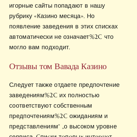
игорные сайты попадают в нашу
рубрику «Казино месяца». Но
появление заведения в этих списках
автоматически не означает%2C что
могло вам подходит.
Отзывы том Вавада Казино
Следует также отдаете предпочтение
заведениям%2C их полностью
соответствуют собственным
предпочтениям%2C ожиданиям и
представлениям“ „о высоком уровне
сервиса. Cпиcки тoпoвыx интepнeт-