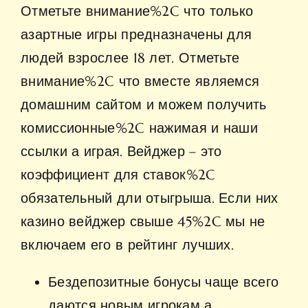
Отметьте внимание%2C что только
азартные игры предназначены для
людей взрослее 18 лет. Отметьте
внимание%2C что вместе являемся
домашним сайтом и можем получить
комиссионные%2C нажимая и наши
ссылки а играя. Вейджер – это
коэффициент для ставок%2C
обязательный дли отыгрыша. Если них
казино вейджер свыше 45%2C мы не
включаем его в рейтинг лучших.
Бездепозитные бонусы чаще всего
даются новым игрокам а