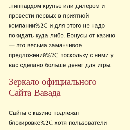
„пиппардом крупье или дилером и
провести первых в приятной
компании%2C и для этого не надо
покидать куда-либо. Бонусы от казино
— это весьма заманчивое
предложений%2C поскольку с ними у
вас сделано больше денег для игры.
Зеркало официального
Сайта Вавада
Сайты с казино подлежат
блокировке%2C хотя пользователи