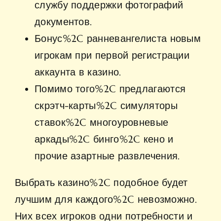
службу поддержки фотографий
документов.
Бонус%2C ранневангелиста новым
игрокам при первой регистрации
аккаунта в казино.
Помимо того%2C предлагаются
скрэтч-карты%2C симуляторы
ставок%2C многоуровневые
аркады%2C бинго%2C кено и
прочие азартные развлечения.
Выбрать казино%2C подобное будет
лучшим для каждого%2C невозможно.
Них всех игроков одни потребности и