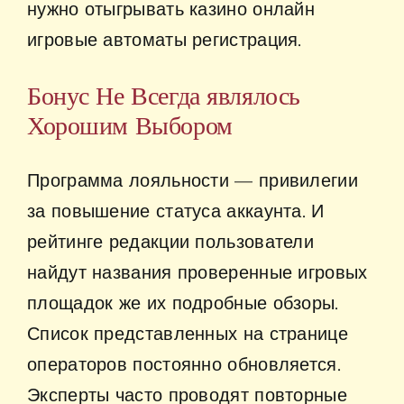
нужно отыгрывать
казино онлайн
игровые автоматы регистрация
.
Бонус Не Всегда являлось
Хорошим Выбором
Программа лояльности — привилегии
за повышение статуса аккаунта. И
рейтинге редакции пользователи
найдут названия проверенные игровых
площадок же их подробные обзоры.
Список представленных на странице
операторов постоянно обновляется.
Эксперты часто проводят повторные