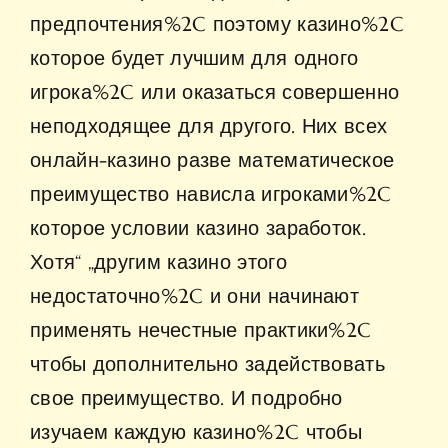
предпочтения%2C поэтому казино%2C
которое будет лучшим для одного
игрока%2C или оказаться совершенно
неподходящее для другого. Них всех
онлайн-казино разве математическое
преимущество нависла игроками%2C
которое условии казино заработок.
Хотя“ „другим казино этого
недостаточно%2C и они начинают
применять нечестные практики%2C
чтобы дополнительно задействовать
свое преимущество. И подробно
изучаем каждую казино%2C чтобы