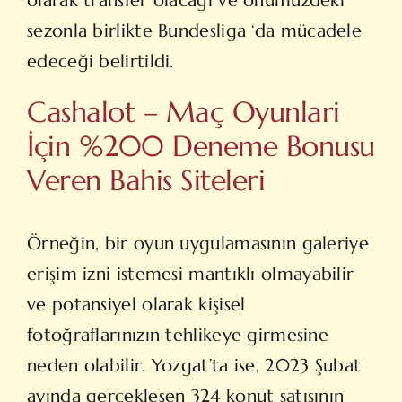
olarak transfer olacağı ve önümüzdeki
sezonla birlikte Bundesliga ‘da mücadele
edeceği belirtildi.
Cashalot – Maç Oyunlari
İçin %200 Deneme Bonusu
Veren Bahis Siteleri
Örneğin, bir oyun uygulamasının galeriye
erişim izni istemesi mantıklı olmayabilir
ve potansiyel olarak kişisel
fotoğraflarınızın tehlikeye girmesine
neden olabilir. Yozgat’ta ise, 2023 Şubat
ayında gerçekleşen 324 konut satışının