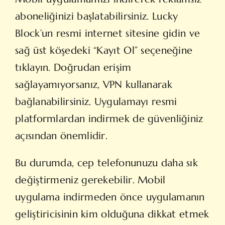
aboneliğinizi başlatabilirsiniz. Lucky
Block’un resmi internet sitesine gidin ve
sağ üst köşedeki “Kayıt Ol” seçeneğine
tıklayın. Doğrudan erişim
sağlayamıyorsanız, VPN kullanarak
bağlanabilirsiniz. Uygulamayı resmi
platformlardan indirmek de güvenliğiniz
açısından önemlidir.
Bu durumda, cep telefonunuzu daha sık
değiştirmeniz gerekebilir. Mobil
uygulama indirmeden önce uygulamanın
geliştiricisinin kim olduğuna dikkat etmek