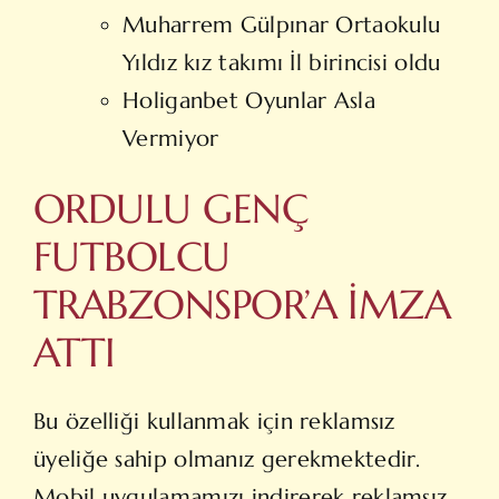
Muharrem Gülpınar Ortaokulu
Yıldız kız takımı İl birincisi oldu
Holiganbet Oyunlar Asla
Vermiyor
ORDULU GENÇ
FUTBOLCU
TRABZONSPOR’A İMZA
ATTI
Bu özelliği kullanmak için reklamsız
üyeliğe sahip olmanız gerekmektedir.
Mobil uygulamamızı indirerek reklamsız