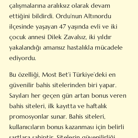
çalışmalarına aralıksız olarak devam
ettiğini bildirdi. Ordu’nun Altınordu
ilçesinde yaşayan 47 yaşında evli ve iki
çocuk annesi Dilek Zavalsız, iki yıldır
yakalandığı amansız hastalıkla mücadele
ediyordu.
Bu özelliği, Most Bet’i Türkiye’deki en
güvenilir bahis sitelerinden biri yapar.
Sayıları her geçen gün artan bonus veren
bahis siteleri, ilk kayıtta ve haftalık
promosyonlar sunar. Bahis siteleri,
kullanıcıların bonus kazanması için belirli
şartlara sahiptir. Sitelerin güvenilirliği,