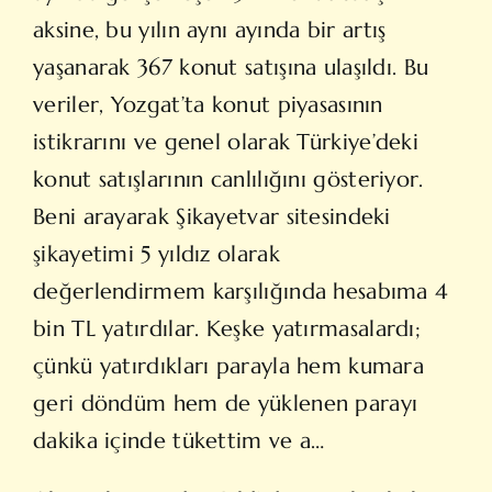
aksine, bu yılın aynı ayında bir artış
yaşanarak 367 konut satışına ulaşıldı. Bu
veriler, Yozgat’ta konut piyasasının
istikrarını ve genel olarak Türkiye’deki
konut satışlarının canlılığını gösteriyor.
Beni arayarak Şikayetvar sitesindeki
şikayetimi 5 yıldız olarak
değerlendirmem karşılığında hesabıma 4
bin TL yatırdılar. Keşke yatırmasalardı;
çünkü yatırdıkları parayla hem kumara
geri döndüm hem de yüklenen parayı
dakika içinde tükettim ve a…