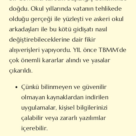
doğdu. Okul yıllarında vatanın tehlikede
olduğu gerçeği ile yüzleşti ve askeri okul
arkadaşları ile bu kötü gidişatı nasıl
değiştirebileceklerine dair fikir
alışverişleri yapıyordu. YIL önce TBMM’de
çok önemli kararlar alındı ve yasalar
çıkarıldı.
Çünkü bilinmeyen ve güvenilir
olmayan kaynaklardan indirilen
uygulamalar, kişisel bilgilerinizi
çalabilir veya zararlı yazılımlar
içerebilir.