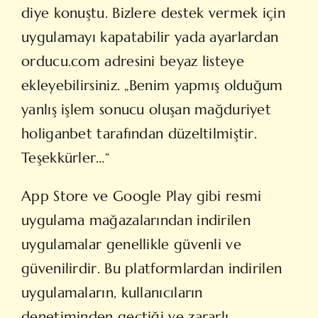
diye konuştu. Bizlere destek vermek için
uygulamayı kapatabilir yada ayarlardan
orducu.com adresini beyaz listeye
ekleyebilirsiniz. „Benim yapmış olduğum
yanlış işlem sonucu oluşan mağduriyet
holiganbet tarafından düzeltilmiştir.
Teşekkürler…“
App Store ve Google Play gibi resmi
uygulama mağazalarından indirilen
uygulamalar genellikle güvenli ve
güvenilirdir. Bu platformlardan indirilen
uygulamaların, kullanıcıların
denetiminden geçtiği ve zararlı