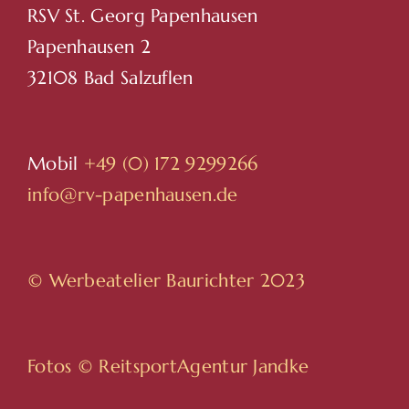
RSV St. Georg Papenhausen
Papenhausen 2
32108 Bad Salzuflen
Mobil
+49 (0) 172 9299266
info@rv-papenhausen.de
© Werbeatelier Baurichter 2023
Fotos ©
ReitsportAgentur Jandke