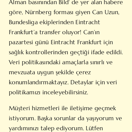
Alman basınından Bild‘ de yer alan habere
göre, Nürnberg forması giyen Can Uzun,
Bundesliga ekiplerinden Eintracht
Frankfurt’a transfer oluyor! Can’ın
pazartesi günü Eintracht Frankfurt için
sağlık kontrollerinden geçtiği ifade edildi.
Veri politikasındaki amaçlarla sınırlı ve
mevzuata uygun şekilde çerez
konumlandırmaktayız. Detaylar için veri
politikamızı inceleyebilirsiniz.
Müşteri hizmetleri ile iletişime geçmek
istiyorum. Başka sorunlar da yaşıyorum ve
yardımınızı talep ediyorum. Lütfen