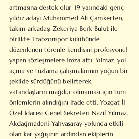
artmasına destek olur. 19 yaşındaki genç
yıldız adayı Muhammed Ali Çamkerten,
takım arkadaşı Zekeriya Berk Bulut ile
birlikte Trabzonspor kulübünde
düzenlenen törenle kendisini profesyonel
yapan sözleşmelere imza attı. Yılmaz, yol
açma ve tuzlama çalışmalarının yoğun bir
şekilde sürdüğünü belirterek,
vatandaşların mağdur olmaması için tüm
önlemlerin alındığını ifade etti. Yozgat İl
Özel İdaresi Genel Sekreteri Nazif Yılmaz,
Akdağmadeni-Yahyasaray yolunda etkili
olan kar yağışının ardından ekiplerin