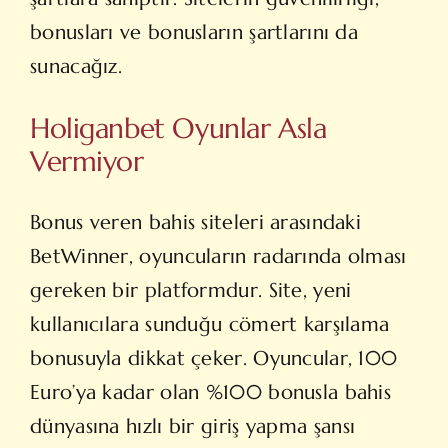
bonusları ve bonusların şartlarını da
sunacağız.
Holiganbet Oyunlar Asla
Vermiyor
Bonus veren bahis siteleri arasındaki
BetWinner, oyuncuların radarında olması
gereken bir platformdur. Site, yeni
kullanıcılara sunduğu cömert karşılama
bonusuyla dikkat çeker. Oyuncular, 100
Euro’ya kadar olan %100 bonusla bahis
dünyasına hızlı bir giriş yapma şansı