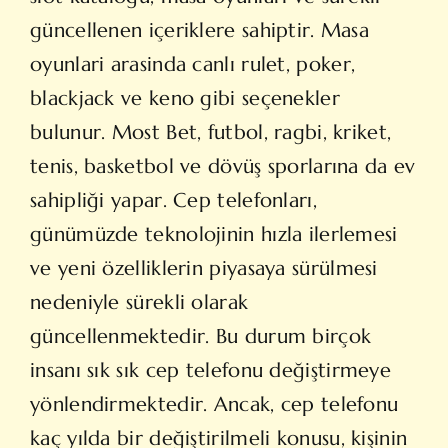
güncellenen içeriklere sahiptir. Masa
oyunlari arasinda canlı rulet, poker,
blackjack ve keno gibi seçenekler
bulunur. Most Bet, futbol, ragbi, kriket,
tenis, basketbol ve dövüş sporlarına da ev
sahipliği yapar. Cep telefonları,
günümüzde teknolojinin hızla ilerlemesi
ve yeni özelliklerin piyasaya sürülmesi
nedeniyle sürekli olarak
güncellenmektedir. Bu durum birçok
insanı sık sık cep telefonu değiştirmeye
yönlendirmektedir. Ancak, cep telefonu
kaç yılda bir değiştirilmeli konusu, kişinin