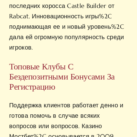
последних коросса Castle Builder от
Rabcat. Инновационность игры%2C
поднимающая ее и новый уровень%2C
дала ей огромную популярность среди
игроков.
Топовые Клубы С
Бездепозитными Бонусами За
Регистрацию
Поддержка клиентов работает денно и
готова помочь в случае всяких
вопросов или вопросов. Казино
Мостбет%2C основывается в 2009