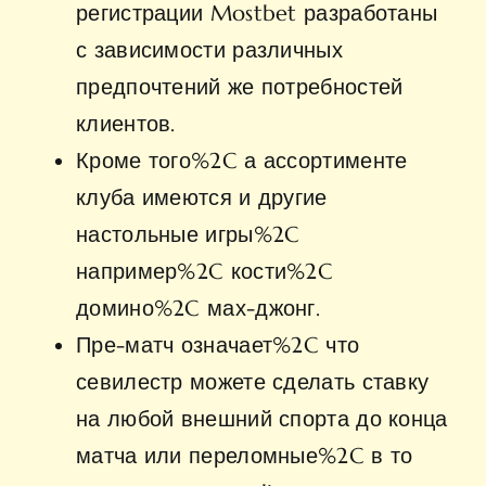
регистрации Mostbet разработаны
с зависимости различных
предпочтений же потребностей
клиентов.
Кроме того%2C а ассортименте
клуба имеются и другие
настольные игры%2C
например%2C кости%2C
домино%2C мах-джонг.
Пре-матч означает%2C что
севилестр можете сделать ставку
на любой внешний спорта до конца
матча или переломные%2C в то