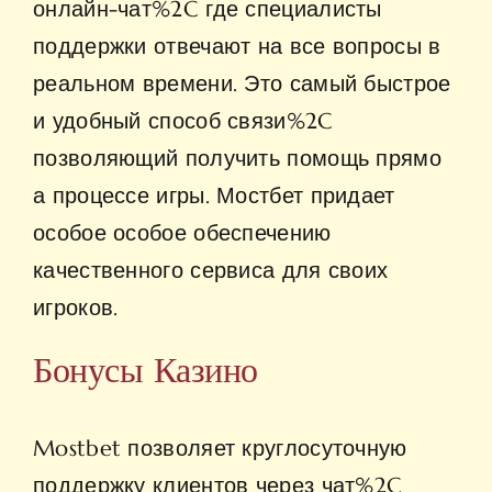
онлайн-чат%2C где специалисты
поддержки отвечают на все вопросы в
реальном времени. Это самый быстрое
и удобный способ связи%2C
позволяющий получить помощь прямо
а процессе игры. Мостбет придает
особое особое обеспечению
качественного сервиса для своих
игроков.
Бонусы Казино
Mostbet позволяет круглосуточную
поддержку клиентов через чат%2C