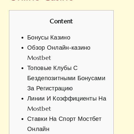
Content
Бонусы Казино
Обзор Онлайн-казино
Mostbet
Топовые Клубы С
Бездепозитными Бонусами
За Регистрацию
Линии И Коэффициенты На
Mostbet
Ставки На Спорт Мостбет
Онлайн