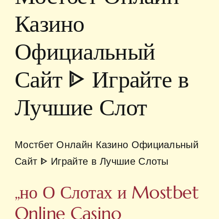
Казино
Официальный
Сайт ᐈ Играйте в
Лучшие Слот
Мостбет Онлайн Казино Официальный
Сайт ᐈ Играйте в Лучшие Слоты
„но О Слотах и Mostbet
Online Casino