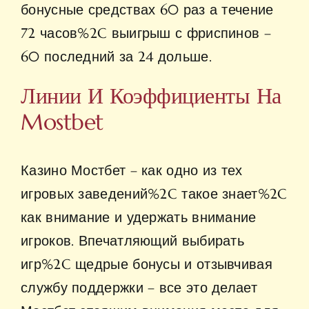
бонусные средствах 60 раз а течение
72 часов%2C выигрыш с фриспинов –
60 последний за 24 дольше.
Линии И Коэффициенты На
Mostbet
Казино Мостбет – как одно из тех
игровых заведений%2C такое знает%2C
как внимание и удержать внимание
игроков. Впечатляющий выбирать
игр%2C щедрые бонусы и отзывчивая
службу поддержки – все это делает