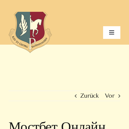
Zum
Inhalt
springen
Toggle
Navigat
Home
Verein
Schulbetrieb
Zurück
Vor
Galerie / Events
Мостбет Онлайн
Kontakt