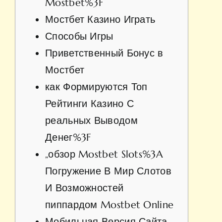
Mostbet%3F
Мостбет Казино Играть
Способы Игры
Приветственный Бонус в
Мостбет
как Формируются Топ
Рейтинги Казино С
реальных Выводом
Денег%3F
„обзор Mostbet Slots%3A
Погружение В Мир Слотов
И Возможностей
пиппардом Mostbet Online
Мобильная Версия Сайта