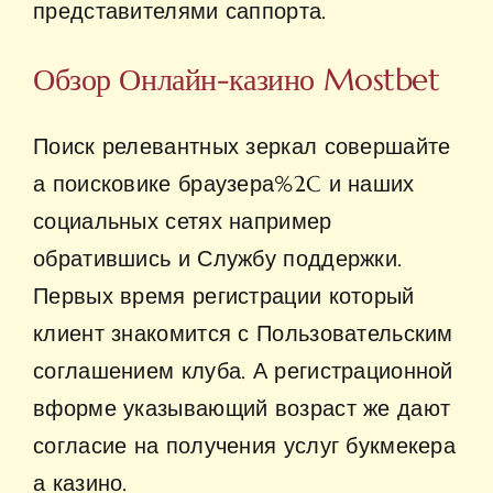
представителями саппорта.
Обзор Онлайн-казино Mostbet
Поиск релевантных зеркал совершайте
а поисковике браузера%2C и наших
социальных сетях например
обратившись и Службу поддержки.
Первых время регистрации который
клиент знакомится с Пользовательским
соглашением клуба. А регистрационной
вформе указывающий возраст же дают
согласие на получения услуг букмекера
а казино.