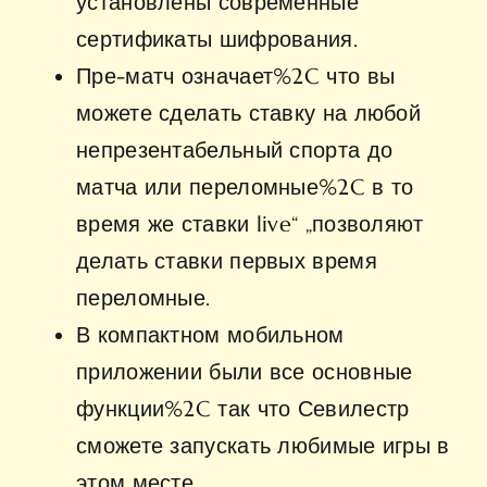
установлены современные
сертификаты шифрования.
Пре-матч означает%2C что вы
можете сделать ставку на любой
непрезентабельный спорта до
матча или переломные%2C в то
время же ставки live“ „позволяют
делать ставки первых время
переломные.
В компактном мобильном
приложении были все основные
функции%2C так что Севилестр
сможете запускать любимые игры в
этом месте.