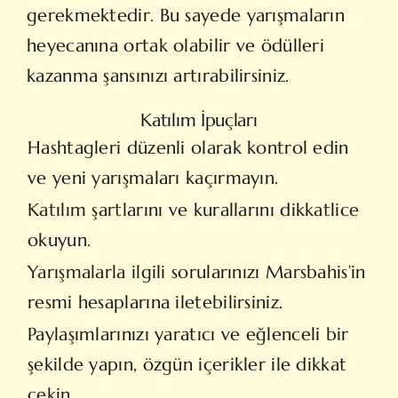
gerekmektedir. Bu sayede yarışmaların
heyecanına ortak olabilir ve ödülleri
kazanma şansınızı artırabilirsiniz.
Katılım İpuçları
Hashtagleri düzenli olarak kontrol edin
ve yeni yarışmaları kaçırmayın.
Katılım şartlarını ve kurallarını dikkatlice
okuyun.
Yarışmalarla ilgili sorularınızı Marsbahis’in
resmi hesaplarına iletebilirsiniz.
Paylaşımlarınızı yaratıcı ve eğlenceli bir
şekilde yapın, özgün içerikler ile dikkat
çekin.