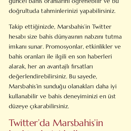
güncel bahis oranlarını öğrenebilir ve bu
doğrultuda tahminlerinizi yapabilirsiniz.
Takip ettiğinizde, Marsbahis’in Twitter
hesabı size bahis dünyasının nabzını tutma
imkanı sunar. Promosyonlar, etkinlikler ve
bahis oranları ile ilgili en son haberleri
alarak, her an avantajlı fırsatları
değerlendirebilirsiniz. Bu sayede,
Marsbahis’in sunduğu olanakları daha iyi
kullanabilir ve bahis deneyiminizi en üst
düzeye çıkarabilirsiniz.
Twitter’da Marsbahis’in