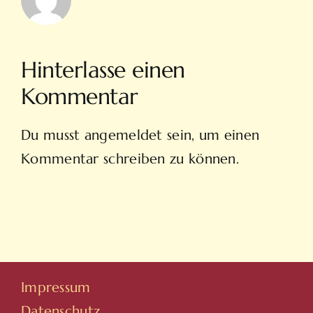
Hinterlasse einen
Kommentar
Du musst
angemeldet
sein, um einen
Kommentar schreiben zu können.
Impressum
Datenschutz