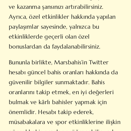
ve kazanma şansınızı artırabilirsiniz.
Ayrıca, özel etkinlikler hakkında yapılan
paylaşımlar sayesinde, yalnızca bu
etkinliklerde geçerli olan özel
bonuslardan da faydalanabilirsiniz.
Bununla birlikte, Marsbahis’in Twitter
hesabı güncel bahis oranları hakkında da
güvenilir bilgiler sunmaktadır. Bahis
oranlarını takip etmek, en iyi değerleri
bulmak ve kârlı bahisler yapmak için
önemlidir. Hesabı takip ederek,
müsabakalara ve spor etkinliklerine ilişkin