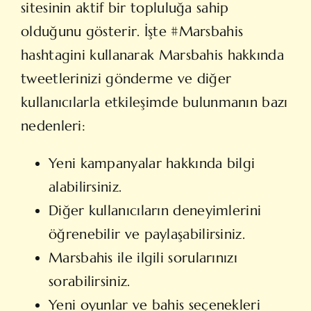
sitesinin aktif bir topluluğa sahip
olduğunu gösterir. İşte #Marsbahis
hashtagini kullanarak Marsbahis hakkında
tweetlerinizi gönderme ve diğer
kullanıcılarla etkileşimde bulunmanın bazı
nedenleri:
Yeni kampanyalar hakkında bilgi
alabilirsiniz.
Diğer kullanıcıların deneyimlerini
öğrenebilir ve paylaşabilirsiniz.
Marsbahis ile ilgili sorularınızı
sorabilirsiniz.
Yeni oyunlar ve bahis seçenekleri