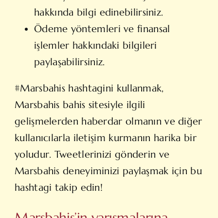
hakkında bilgi edinebilirsiniz.
Ödeme yöntemleri ve finansal
işlemler hakkındaki bilgileri
paylaşabilirsiniz.
#Marsbahis hashtagini kullanmak,
Marsbahis bahis sitesiyle ilgili
gelişmelerden haberdar olmanın ve diğer
kullanıcılarla iletişim kurmanın harika bir
yoludur. Tweetlerinizi gönderin ve
Marsbahis deneyiminizi paylaşmak için bu
hashtagi takip edin!
Marsbahis’in yarışmalarına