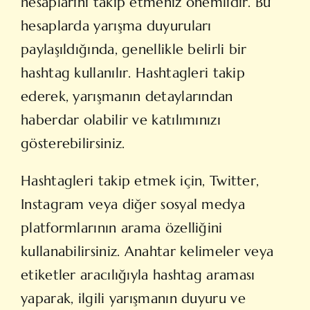
hesaplarını takip etmeniz önemlidir. Bu
hesaplarda yarışma duyuruları
paylaşıldığında, genellikle belirli bir
hashtag kullanılır. Hashtagleri takip
ederek, yarışmanın detaylarından
haberdar olabilir ve katılımınızı
gösterebilirsiniz.
Hashtagleri takip etmek için, Twitter,
Instagram veya diğer sosyal medya
platformlarının arama özelliğini
kullanabilirsiniz. Anahtar kelimeler veya
etiketler aracılığıyla hashtag araması
yaparak, ilgili yarışmanın duyuru ve