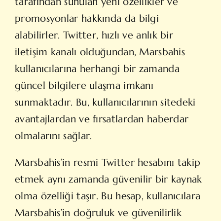
tarafından sunulan yeni özellikler ve
promosyonlar hakkında da bilgi
alabilirler. Twitter, hızlı ve anlık bir
iletişim kanalı olduğundan, Marsbahis
kullanıcılarına herhangi bir zamanda
güncel bilgilere ulaşma imkanı
sunmaktadır. Bu, kullanıcılarının sitedeki
avantajlardan ve fırsatlardan haberdar
olmalarını sağlar.
Marsbahis’in resmi Twitter hesabını takip
etmek aynı zamanda güvenilir bir kaynak
olma özelliği taşır. Bu hesap, kullanıcılara
Marsbahis’in doğruluk ve güvenilirlik