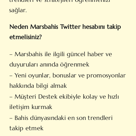
sağlar.
Neden Marsbahis Twitter hesabını takip
etmelisiniz?
– Marsbahis ile ilgili güncel haber ve
duyuruları anında öğrenmek
– Yeni oyunlar, bonuslar ve promosyonlar
hakkında bilgi almak
– Müşteri Destek ekibiyle kolay ve hızlı
iletişim kurmak
– Bahis dünyasındaki en son trendleri
takip etmek