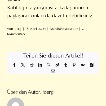
Katıldığınız yarışmayı arkadaşlarınızla
paylaşarak onları da davet edebilirsiniz.
Von
joerg
|
16. April 2024
|
Marsbahissitesi apr
|
0
Kommentare
Teilen Sie diesen Artikel!
Facebook
X
Reddit
LinkedIn
WhatsApp
Telegram
Tumblr
Pinterest
Vk
Xing
E-
Mail
Über den Autor:
joerg