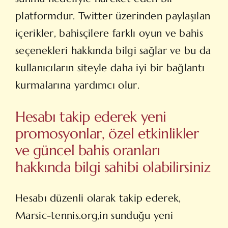
platformdur. Twitter üzerinden paylaşılan
içerikler, bahisçilere farklı oyun ve bahis
seçenekleri hakkında bilgi sağlar ve bu da
kullanıcıların siteyle daha iyi bir bağlantı
kurmalarına yardımcı olur.
Hesabı takip ederek yeni
promosyonlar, özel etkinlikler
ve güncel bahis oranları
hakkında bilgi sahibi olabilirsiniz
Hesabı düzenli olarak takip ederek,
Mars
ic-tennis.org
‚in sunduğu yeni