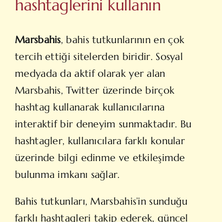
hashtaglerini kullanın
Marsbahis
, bahis tutkunlarının en çok
tercih ettiği sitelerden biridir. Sosyal
medyada da aktif olarak yer alan
Marsbahis, Twitter üzerinde birçok
hashtag kullanarak kullanıcılarına
interaktif bir deneyim sunmaktadır. Bu
hashtagler, kullanıcılara farklı konular
üzerinde bilgi edinme ve etkileşimde
bulunma imkanı sağlar.
Bahis tutkunları, Marsbahis’in sunduğu
farklı hashtagleri takip ederek, güncel