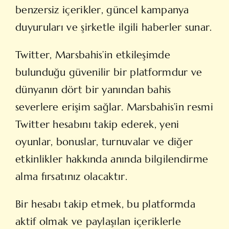
benzersiz içerikler, güncel kampanya
duyuruları ve şirketle ilgili haberler sunar.
Twitter, Marsbahis’in etkileşimde
bulunduğu güvenilir bir platformdur ve
dünyanın dört bir yanından bahis
severlere erişim sağlar. Marsbahis’in resmi
Twitter hesabını takip ederek, yeni
oyunlar, bonuslar, turnuvalar ve diğer
etkinlikler hakkında anında bilgilendirme
alma fırsatınız olacaktır.
Bir hesabı takip etmek, bu platformda
aktif olmak ve paylaşılan içeriklerle