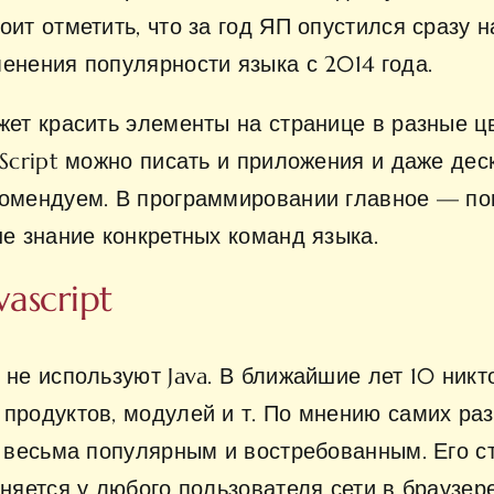
ит отметить, что за год ЯП опустился сразу н
енения популярности языка с 2014 года.
жет красить элементы на странице в разные ц
aScript можно писать и приложения и даже дес
комендуем. В программировании главное — по
не знание конкретных команд языка.
ascript
не используют Java. В ближайшие лет 10 никто
продуктов, модулей и т. По мнению самих разр
о весьма популярным и востребованным. Его ст
лняется у любого пользователя сети в браузер