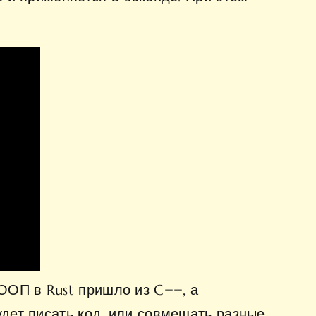
ООП в Rust пришло из C++, а
удет писать код, или совмещать разные