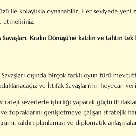
zü ile kolaylıkla oynanabilir. Her seviyede yeni zo
t etmelisiniz.
s Savaşları: Kralın Dönüşü’ne katılın ve tahtın tek
 Savaşları dışında birçok farklı oyun türü mevcut
aklanacağız ve İttifak Savaşları’nın heyecan veri
 strateji severlerle işbirliği yaparak güçlü ittifak
e topraklarını genişletmeye çalışan stratejik ham
ımı, saldırı planlaması ve diplomatik anlaşmalar gi