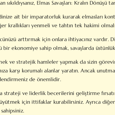
an sıkıldıysanız, Elmas Savaşları: Kralın Dönüşü ta
inize ait bir imparatorluk kurarak elmasları kon
ğer krallıkları yenmeli ve tahtın tek hakimi olmalı
nüzü arttırmak için onlara ihtiyacınız vardır. D
lü bir ekonomiye sahip olmak, savaşlarda üstünlü
 ve stratejik hamleler yapmak da sizin görevinizd
nıza karşı korumalı alanlar yaratın. Ancak unutmay
nlendirmeniz de önemlidir.
 strateji ve liderlik becerilerini geliştirme fırsa
büyütmek için ittifaklar kurabilirsiniz. Ayrıca di
sahipsiniz.