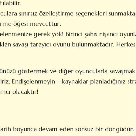
ılabilir.
nculara
sınırsız
özelleştirme seçenekleri sunmaktad
ştirme öğesi mevcuttur.
şelenmenize gerek yok! Birinci şahıs nişancı oyunl
 klan savaşı tarayıcı oyunu bulunmaktadır. Herkesi
nüzü göstermek ve diğer oyuncularla savaşmak ist
liriz. Endişelenmeyin – kaynaklar planladığınız st
ımcı olacaktır!
tarih boyunca devam eden sonsuz bir döngüdür. Far