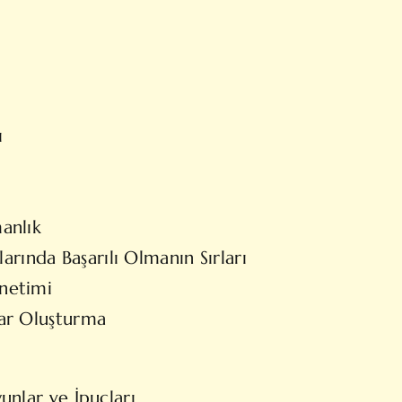
ı
anlık
larında Başarılı Olmanın Sırları
önetimi
lar Oluşturma
yunlar ve İpuçları