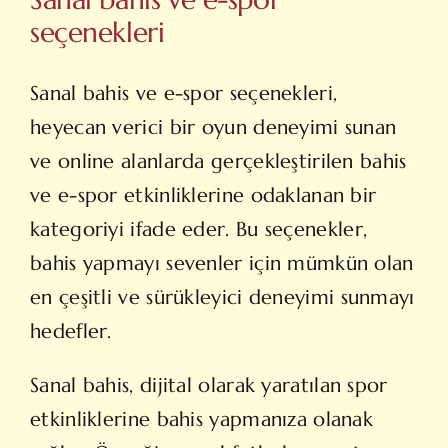
seçenekleri
Sanal bahis ve e-spor seçenekleri,
heyecan verici bir oyun deneyimi sunan
ve online alanlarda gerçekleştirilen bahis
ve e-spor etkinliklerine odaklanan bir
kategoriyi ifade eder. Bu seçenekler,
bahis yapmayı sevenler için mümkün olan
en çeşitli ve sürükleyici deneyimi sunmayı
hedefler.
Sanal bahis, dijital olarak yaratılan spor
etkinliklerine bahis yapmanıza olanak