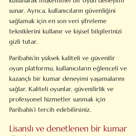
kullanarak mükemmel bir oyun deneyimi
sunar. Ayrıca, kullanıcıların güvenliğini
sağlamak için en son veri şifreleme
tekniklerini kullanır ve kişisel bilgilerinizi
gizli tutar.
Paribahis’in yüksek kaliteli ve güvenilir
oyun platformu, kullanıcıların eğlenceli ve
kazançlı bir kumar deneyimi yaşamalarını
sağlar. Kaliteli oyunlar, güvenilirlik ve
profesyonel hizmetler sunmak için
Paribahis’i tercih edebilirsiniz.
Lisanslı ve denetlenen bir kumar