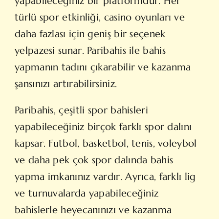
yapabileceğiniz bir platformdur. Her
türlü spor etkinliği, casino oyunları ve
daha fazlası için geniş bir seçenek
yelpazesi sunar. Paribahis ile bahis
yapmanın tadını çıkarabilir ve kazanma
şansınızı artırabilirsiniz.
Paribahis, çeşitli spor bahisleri
yapabileceğiniz birçok farklı spor dalını
kapsar. Futbol, basketbol, ​​tenis, voleybol
ve daha pek çok spor dalında bahis
yapma imkanınız vardır. Ayrıca, farklı lig
ve turnuvalarda yapabileceğiniz
bahislerle heyecanınızı ve kazanma