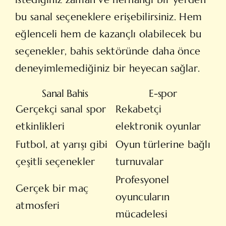
bu sanal seçeneklere erişebilirsiniz. Hem
eğlenceli hem de kazançlı olabilecek bu
seçenekler, bahis sektöründe daha önce
deneyimlemediğiniz bir heyecan sağlar.
Sanal Bahis
E-spor
Gerçekçi sanal spor
Rekabetçi
etkinlikleri
elektronik oyunlar
Futbol, at yarışı gibi
Oyun türlerine bağlı
çeşitli seçenekler
turnuvalar
Profesyonel
Gerçek bir maç
oyuncuların
atmosferi
mücadelesi