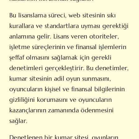
Bu lisanslama süreci, web sitesinin sıkı
kurallara ve standartlara uyması gerektiği
anlamına gelir. Lisans veren otoriteler,
işletme süreçlerinin ve finansal işlemlerin
şeffaf olmasını sağlamak için gerekli
denetimleri gerçekleştirir. Bu denetimler,
kumar sitesinin adil oyun sunmasını,
oyuncuların kişisel ve finansal bilgilerinin
gizliliğini korumasını ve oyuncuların
kazançlarının zamanında ödenmesini
sağlar.
Denetlenen bir kumar sitesi, oyunların