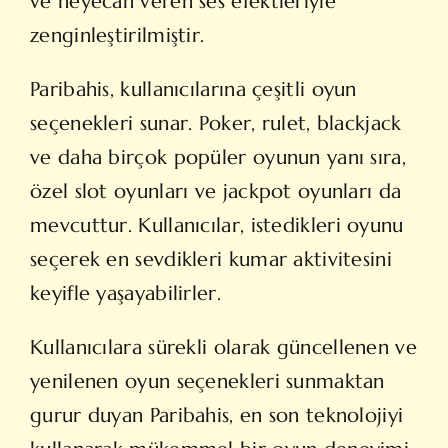
ve heyecan veren ses efektleriyle
zenginleştirilmiştir.
Paribahis, kullanıcılarına çeşitli oyun
seçenekleri sunar. Poker, rulet, blackjack
ve daha birçok popüler oyunun yanı sıra,
özel slot oyunları ve jackpot oyunları da
mevcuttur. Kullanıcılar, istedikleri oyunu
seçerek en sevdikleri kumar aktivitesini
keyifle yaşayabilirler.
Kullanıcılara sürekli olarak güncellenen ve
yenilenen oyun seçenekleri sunmaktan
gurur duyan Paribahis, en son teknolojiyi