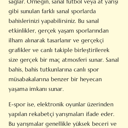
sağlar. Örneğin, sanal futbol veya at yarışı
gibi sunulan farklı sanal sporlarda
bahislerinizi yapabilirsiniz. Bu sanal
etkinlikler, gerçek yaşam sporlarından
ilham alınarak tasarlanır ve gerçekçi
grafikler ve canlı takiple birleştirilerek
size gerçek bir maç atmosferi sunar. Sanal
bahis, bahis tutkunlarına canlı spor
müsabakalarına benzer bir heyecan
yaşama imkanı sunar.
E-spor ise, elektronik oyunlar üzerinden
yapılan rekabetçi yarışmaları ifade eder.
Bu yarışmalar genellikle yüksek beceri ve