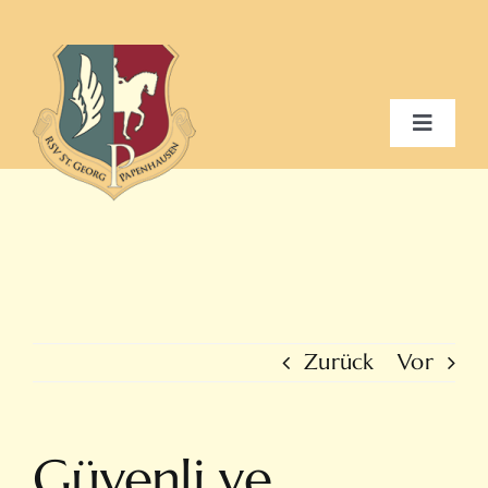
Zum
Inhalt
springen
Toggle
Navigat
Home
Verein
Schulbetrieb
Zurück
Vor
Galerie / Events
Güvenli ve
Kontakt