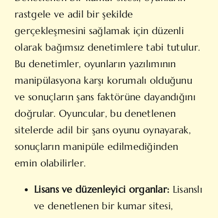
rastgele ve adil bir şekilde
gerçekleşmesini sağlamak için düzenli
olarak bağımsız denetimlere tabi tutulur.
Bu denetimler, oyunların yazılımının
manipülasyona karşı korumalı olduğunu
ve sonuçların şans faktörüne dayandığını
doğrular. Oyuncular, bu denetlenen
sitelerde adil bir şans oyunu oynayarak,
sonuçların manipüle edilmediğinden
emin olabilirler.
Lisans ve düzenleyici organlar:
Lisanslı
ve denetlenen bir kumar sitesi,