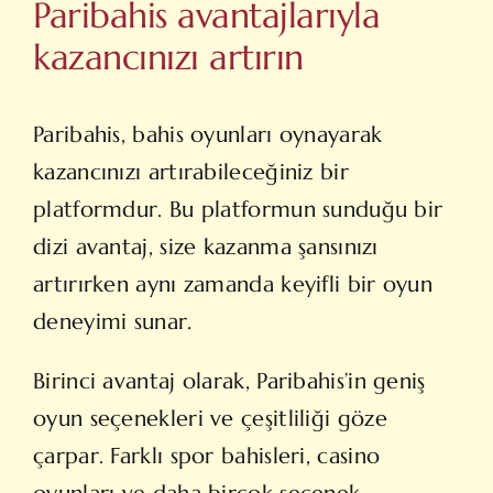
Paribahis avantajlarıyla
kazancınızı artırın
Paribahis, bahis oyunları oynayarak
kazancınızı artırabileceğiniz bir
platformdur. Bu platformun sunduğu bir
dizi avantaj, size kazanma şansınızı
artırırken aynı zamanda keyifli bir oyun
deneyimi sunar.
Birinci avantaj olarak, Paribahis’in geniş
oyun seçenekleri ve çeşitliliği göze
çarpar. Farklı spor bahisleri, casino