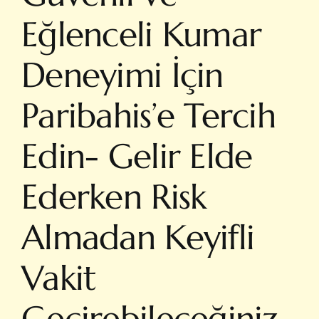
Eğlenceli Kumar
Deneyimi İçin
Paribahis’e Tercih
Edin- Gelir Elde
Ederken Risk
Almadan Keyifli
Vakit
Geçirebileceğiniz