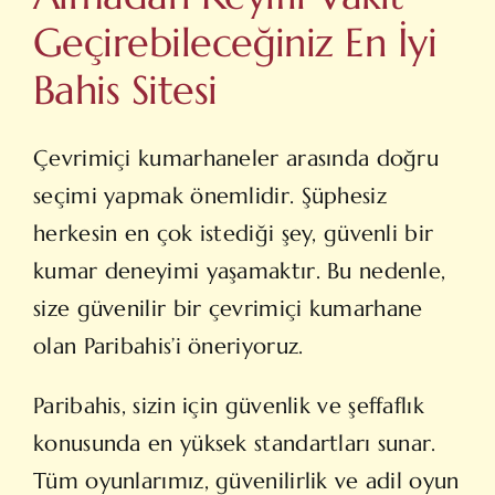
Geçirebileceğiniz En İyi
Bahis Sitesi
Çevrimiçi kumarhaneler arasında doğru
seçimi yapmak önemlidir. Şüphesiz
herkesin en çok istediği şey, güvenli bir
kumar deneyimi yaşamaktır. Bu nedenle,
size güvenilir bir çevrimiçi kumarhane
olan Paribahis’i öneriyoruz.
Paribahis, sizin için güvenlik ve şeffaflık
konusunda en yüksek standartları sunar.
Tüm oyunlarımız, güvenilirlik ve adil oyun