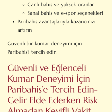
Canlı bahis ve yüksek oranlar
Sanal bahis ve e-spor seçenekleri
Paribahis avantajlarıyla kazancınızı
artırın
Güvenli bir kumar deneyimi için
Paribahis’i tercih edin
Güvenli ve Eğlenceli
Kumar Deneyimi İçin
Paribahis’e Tercih Edin-
Gelir Elde Ederken Risk
Almadan Keyifli Vakit