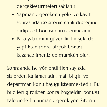
gerçekleştirmeleri sağlanır.
Yapmanız gereken üyelik ve kayıt
sonrasında ise sitenin canlı desteğine
gidip slot bonusunun istenmesidir.
Para yatırımını güvenilir bir şekilde
yaptıktan sonra birçok bonusu
kazanabilmeniz de mümkün olur.
Sonrasında ise yönlendirilen sayfada
sizlerden kullanıcı adı , mail bilgisi ve
departman konu başlığı istenmektedir. Bu
bilgileri girdikten sonra hoşgeldin bonusu
talebinde bulunmanız gerekiyor. Sitenin