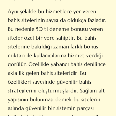
Aynı şekilde bu hizmetlere yer veren
bahis sitelerinin sayısı da oldukça fazladır.
Bu nedenle 50 tl deneme bonusu veren
siteler özel bir yere sahiptir. Bu bahis
sitelerine bakıldığı zaman farklı bonus
miktarı ile kullanıcılarına hizmet verdiği
görülür. Özellikle yabancı bahis denilince
akla ilk gelen bahis siteleridir. Bu
özellikleri sayesinde güvenilir bahis
stratejilerini oluşturmuşlardır. Sağlam alt
yapısının bulunması demek bu sitelerin
aslında güvenilir bir sistemin parçası