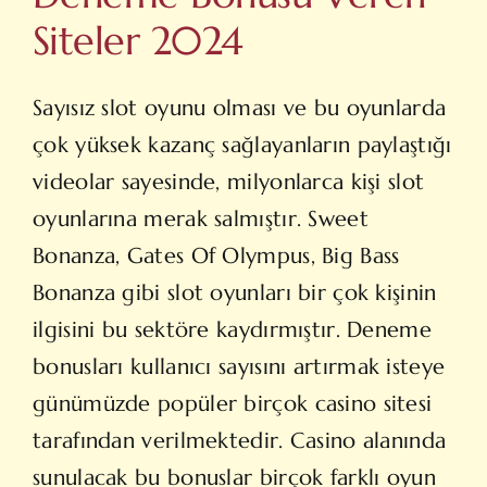
Siteler 2024
Sayısız slot oyunu olması ve bu oyunlarda
çok yüksek kazanç sağlayanların paylaştığı
videolar sayesinde, milyonlarca kişi slot
oyunlarına merak salmıştır. Sweet
Bonanza, Gates Of Olympus, Big Bass
Bonanza gibi slot oyunları bir çok kişinin
ilgisini bu sektöre kaydırmıştır. Deneme
bonusları kullanıcı sayısını artırmak isteye
günümüzde popüler birçok casino sitesi
tarafından verilmektedir. Casino alanında
sunulacak bu bonuslar birçok farklı oyun