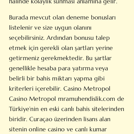
halinde kolaylık sunması anlamına gelir.
Burada mevcut olan deneme bonusları
listelenir ve size uygun olanını
seçebilirsiniz. Ardından bonusu talep
etmek için gerekli olan şartları yerine
getirmeniz gerekmektedir. Bu şartlar
genellikle hesaba para yatırma veya
belirli bir bahis miktarı yapma gibi
kriterleri içerebilir. Casino Metropol
Casino Metropol mramuhendislik.com
de
Türkiye’nin en eski canlı bahis sitelerinden
biridir. Curaçao üzerinden lisans alan
sitenin online casino ve canlı kumar