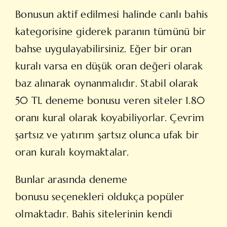
Bonusun aktif edilmesi halinde canlı bahis
kategorisine giderek paranın tümünü bir
bahse uygulayabilirsiniz. Eğer bir oran
kuralı varsa en düşük oran değeri olarak
baz alınarak oynanmalıdır. Stabil olarak
50 TL deneme bonusu veren siteler 1.80
oranı kural olarak koyabiliyorlar. Çevrim
şartsız ve yatırım şartsız olunca ufak bir
oran kuralı koymaktalar.
Bunlar arasında deneme
bonusu seçenekleri oldukça popüler
olmaktadır. Bahis sitelerinin kendi