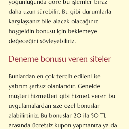
yoğunluğunda göre bu işlemler biraz
daha uzun sürebilir. Bu gibi durumlarla
karşılaşsanız bile alacak olacağınız
hoşgeldin bonusu için beklemeye
değeceğini söyleyebiliriz.
Deneme bonusu veren siteler​
Bunlardan en çok tercih edileni ise
yatırım şartsız olanlarıdır. Genelde
müşteri hizmetleri gibi hizmet veren bu
uygulamalardan size özel bonuslar
alabilirsiniz. Bu bonuslar 20 ila 50 TL
arasında ücretsiz kupon yapmanıza ya da