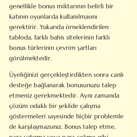
genellikle bonus miktarının belirli bir
katının oyunlarda kullanılmasını
gerektirir. Yukarıda örneklendirilen
tabloda, farklı bahis sitelerinin farklı
bonus türlerinin çevrim şartları
görülmektedir.
Üyeliğinizi gerçekleştirdikten sonra canlı
desteğe bağlanarak bonusunuzu talep
etmeniz gerekmektedir. Aynı zamanda
çözüm odaklı bir şekilde çalışma
göstermeleri sayesinde hiçbir problemle
de karşılaşmazsınız. Bonus talep etme,