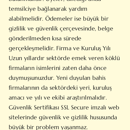
temsilciye bağlanarak yardım
alabilmelidir. Ödemeler ise büyük bir
gizlilik ve güvenlik çerçevesinde, belge
gönderilmeden kısa sürede
gerçekleşmelidir. Firma ve Kuruluş Yılı
Uzun yıllardır sektörde emek veren köklü
firmaların isimlerini zaten daha önce
duymuşsunuzdur. Yeni duyulan bahis
firmalarının da sektördeki yeri, kuruluş
amacı ve yılı ve ekibi araştırılmalıdır.
Güvenlik Sertifikası SSL Secure imzalı web
sitelerinde güvenlik ve gizlilik hususunda
büyük bir problem yaşanmaz.