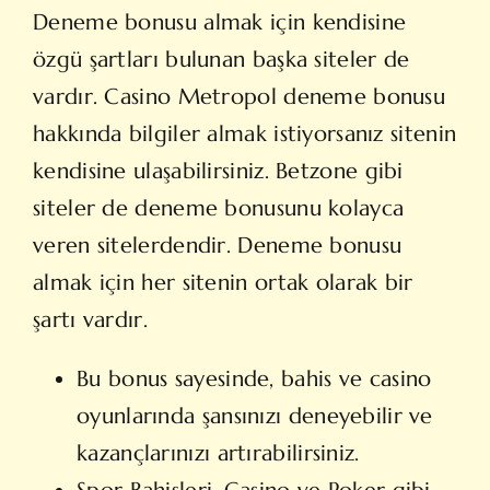
Deneme bonusu almak için kendisine
özgü şartları bulunan başka siteler de
vardır. Casino Metropol deneme bonusu
hakkında bilgiler almak istiyorsanız sitenin
kendisine ulaşabilirsiniz. Betzone gibi
siteler de deneme bonusunu kolayca
veren sitelerdendir. Deneme bonusu
almak için her sitenin ortak olarak bir
şartı vardır.
Bu bonus sayesinde, bahis ve casino
oyunlarında şansınızı deneyebilir ve
kazançlarınızı artırabilirsiniz.