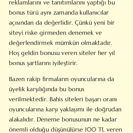
reklamlarını ve tanıtımlarını yaptığı bu
bonus türü aynı zamanda kullanıcılar
açısından da değerlidir. Çünkü yeni bir
siteyi riske girmeden denemek ve
değerlendirmek mümkün olmaktadır.
Hoş geldin bonusu veren siteler her yıl
bonus şartlarını iyileştirir.
Bazen rakip firmaların oyuncularına da
üyelik karşılığında bu bonus
verilmektedir. Bahis siteleri başarı oranı
oyuncularına karşı yaklaşımı ile doğrudan
alakalıdır. Deneme bonusunun ne kadar
önemli olduğu düşünülürse 100 TL veren