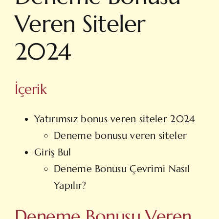
Veren Siteler
2024
İçerik
Yatırımsız bonus veren siteler 2024
Deneme bonusu veren siteler​
Giriş Bul
Deneme Bonusu Çevrimi Nasıl
Yapılır?
Deneme Bonusu Veren