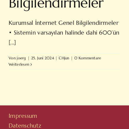
Bilgilendirmeler
Kurumsal İnternet Genel Bilgilendirmeler
• Sistemin varsayılan halinde dahi 600’ün
[...]
Von
joerg
|
25. Juni 2024
|
CHjun
|
0 Kommentare
Weiterlesen
Impressum
Datenschutz