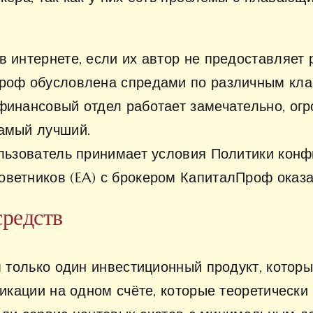
в интернете, если их автор не предоставляет
Проф обусловлена спредами по различным клас
финансовый отдел работает замечательно, ог
самый лучший.
ользователь принимает условия Политики кон
оветников (EA) с брокером КапиталПроф оказ
средств
только один инвестиционный продукт, которы
кации на одном счёте, которые теоретическ