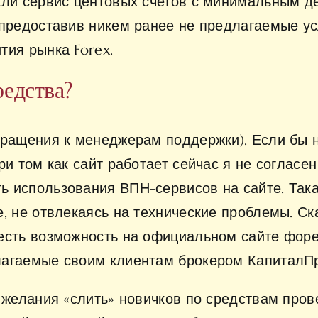
али сервис центовых счетов с минимальным де
 предоставив никем ранее не предлагаемые ус
тия рынка Forex.
едства?
бращения к менеджерам поддержки). Если бы н
ри том как сайт работает сейчас я не согласе
 использования ВПН-сервисов на сайте. Такая
е, не отвлекаясь на технические проблемы. С
 есть возможность на официальном сайте фор
лагаемые своим клиентам брокером КапиталП
 желания «слить» новичков по средствам пров