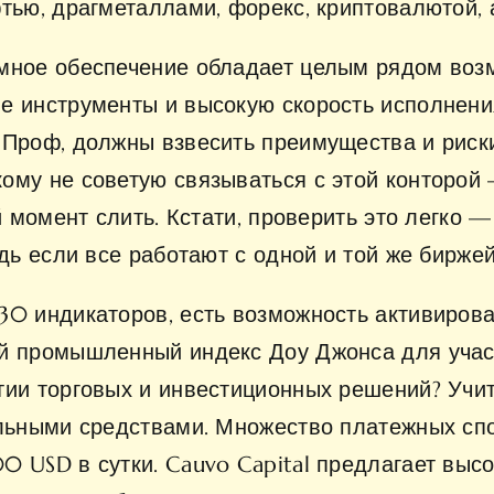
тью, драгметаллами, форекс, криптовалютой, 
ммное обеспечение обладает целым рядом воз
е инструменты и высокую скорость исполнен
Проф, должны взвесить преимущества и риски
ому не советую связываться с этой конторой 
й момент слить. Кстати, проверить это легко —
едь если все работают с одной и той же бирже
30 индикаторов, есть возможность активирова
ий промышленный индекс Доу Джонса для учас
тии торговых и инвестиционных решений? Учи
альными средствами. Множество платежных спо
0 USD в сутки. Cauvo Capital предлагает выс