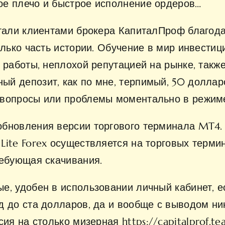
ое плечо и быстрое исполнение ордеров…
стали клиентами брокера КапиталПроф благод
олько часть истории. Обучение в мир инвести
 работы, неплохой репутацией на рынке, такж
й депозит, как по мне, терпимый, 50 долларо
 вопросы или проблемы моментально в режим
бновления версии торгового терминала MT4. 
Lite Forex осуществляется на торговых терми
ребующая скачивания.
е, удобен в использовании личный кабинет, е
 до ста долларов, да и вообще с выводом ни
ссия на столько мизерная
https://capitalprof.t