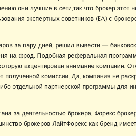
учению они лучшие в сети,так что брокер этот н
ьзования экспертных советников (EA) с броке
ов за пару дней, решил вывести — банковски
еня на фрод. Подобная реферальная программа
 которую акцентирован внимание компании. О
т полученной комиссии. Да, компания не рас
 либо отдельной партнерской программы для и
гана за деятельностью брокера. Форекс брок
шинство брокеров ЛайтФорекс как бренд имеет