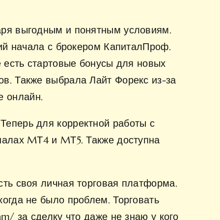
аря выгодным и понятным условиям.
ций начала с брокером КапиталПроф.
е есть стартовые бонусы для новых
в. Также выбрала Лайт Форекс из-за
е онлайн.
Теперь для корректной работы с
налах MТ4 и MТ5. Также доступна
сть своя личная торговая платформа.
когда не было проблем. Торговать
eam/
за сделку что даже не знаю у кого