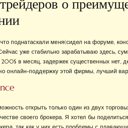
 трейдеров о преимуще
ании
, что поднатаскали меня(сидел на форуме, ко
Сейчас уже стабильно зарабатываю здесь, сум
 200$ в месяц, задержек существенных нет, де
но онлайн-поддержку этой фирмы, лучший вар
ance
жность открыть только один из двух торговых 
честве своего брокера. Я хотел бы поделитьс
кера, так как у них есть проблемы с плавающ