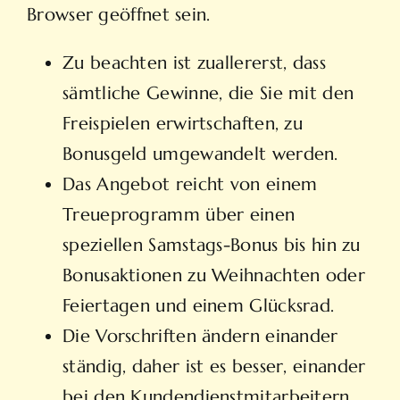
Browser geöffnet sein.
Zu beachten ist zuallererst, dass
sämtliche Gewinne, die Sie mit den
Freispielen erwirtschaften, zu
Bonusgeld umgewandelt werden.
Das Angebot reicht von einem
Treueprogramm über einen
speziellen Samstags-Bonus bis hin zu
Bonusaktionen zu Weihnachten oder
Feiertagen und einem Glücksrad.
Die Vorschriften ändern einander
ständig, daher ist es besser, einander
bei den Kundendienstmitarbeitern