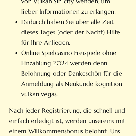
von Vulkan Sin city wenden, um
lieber Informationen zu erlangen.
Dadurch haben Sie über alle Zeit
dieses Tages (oder der Nacht) Hilfe
für Ihre Anliegen.
Online Spielcasino Freispiele ohne
Einzahlung 2024 werden denn
Belohnung oder Dankeschön für die
Anmeldung als Neukunde kognition
vulkan vegas.
Nach jeder Registrierung, die schnell und
einfach erledigt ist, werden unsereins mit
einem Willkommensbonus belohnt. Uns