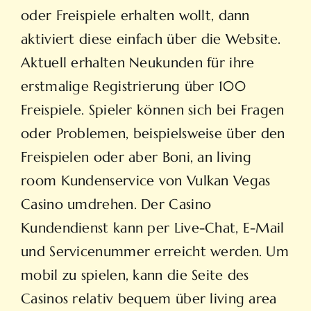
oder Freispiele erhalten wollt, dann
aktiviert diese einfach über die Website.
Aktuell erhalten Neukunden für ihre
erstmalige Registrierung über 100
Freispiele. Spieler können sich bei Fragen
oder Problemen, beispielsweise über den
Freispielen oder aber Boni, an living
room Kundenservice von Vulkan Vegas
Casino umdrehen. Der Casino
Kundendienst kann per Live-Chat, E-Mail
und Servicenummer erreicht werden. Um
mobil zu spielen, kann die Seite des
Casinos relativ bequem über living area