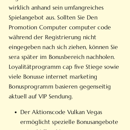
wirklich anhand sein umfangreiches
Spielangebot aus. Sollten Sie Den
Promotion Computer computer code
während der Registrierung nicht
eingegeben nach sich ziehen, können Sie
sera später im Bonusbereich nachholen.
Loyalitätprogramm cap five Stiege sowie
viele Bonusse internet marketing
Bonusprogramm basieren gegenseitig
aktuell auf VIP Sendung.
Der Aktionscode Vulkan Vegas
ermöglicht spezielle Bonusangebote