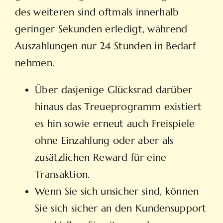
des weiteren sind oftmals innerhalb
geringer Sekunden erledigt, während
Auszahlungen nur 24 Stunden in Bedarf
nehmen.
Über dasjenige Glücksrad darüber
hinaus das Treueprogramm existiert
es hin sowie erneut auch Freispiele
ohne Einzahlung oder aber als
zusätzlichen Reward für eine
Transaktion.
Wenn Sie sich unsicher sind, können
Sie sich sicher an den Kundensupport