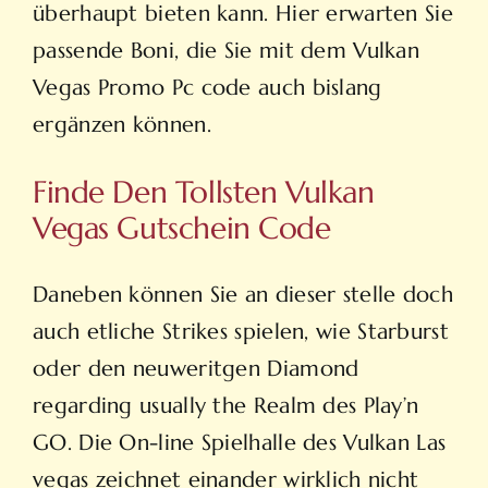
überhaupt bieten kann. Hier erwarten Sie
passende Boni, die Sie mit dem Vulkan
Vegas Promo Pc code auch bislang
ergänzen können.
Finde Den Tollsten Vulkan
Vegas Gutschein Code
Daneben können Sie an dieser stelle doch
auch etliche Strikes spielen, wie Starburst
oder den neuweritgen Diamond
regarding usually the Realm des Play’n
GO. Die On-line Spielhalle des Vulkan Las
vegas zeichnet einander wirklich nicht