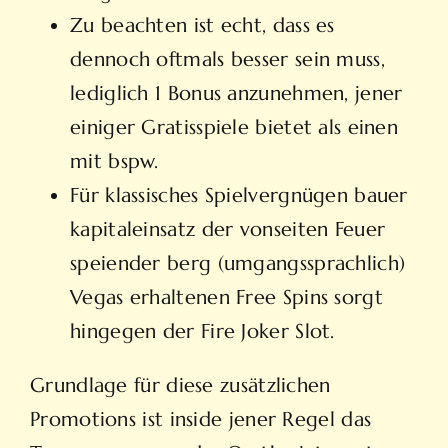
Zu beachten ist echt, dass es
dennoch oftmals besser sein muss,
lediglich 1 Bonus anzunehmen, jener
einiger Gratisspiele bietet als einen
mit bspw.
Für klassisches Spielvergnügen bauer
kapitaleinsatz der vonseiten Feuer
speiender berg (umgangssprachlich)
Vegas erhaltenen Free Spins sorgt
hingegen der Fire Joker Slot.
Grundlage für diese zusätzlichen
Promotions ist inside jener Regel das