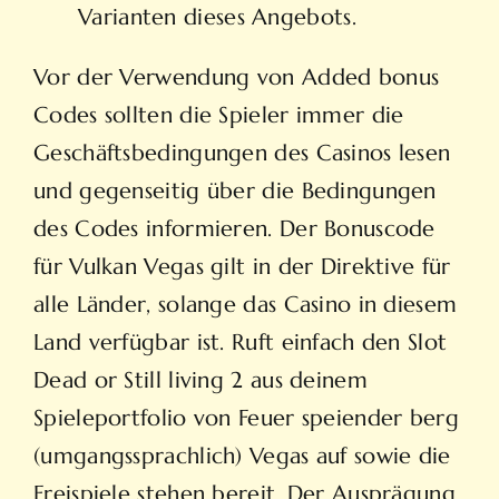
Varianten dieses Angebots.
Vor der Verwendung von Added bonus
Codes sollten die Spieler immer die
Geschäftsbedingungen des Casinos lesen
und gegenseitig über die Bedingungen
des Codes informieren. Der Bonuscode
für Vulkan Vegas gilt in der Direktive für
alle Länder, solange das Casino in diesem
Land verfügbar ist. Ruft einfach den Slot
Dead or Still living 2 aus deinem
Spieleportfolio von Feuer speiender berg
(umgangssprachlich) Vegas auf sowie die
Freispiele stehen bereit. Der Ausprägung