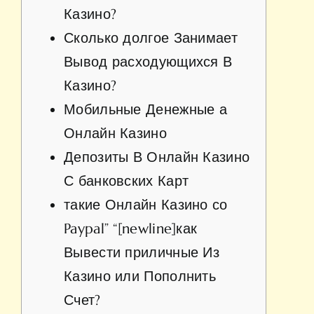
Казино?
Сколько долгое Занимает
Вывод расходующихся В
Казино?
Мобильные Денежные а
Онлайн Казино
Депозиты В Онлайн Казино
С банковских Карт
такие Онлайн Казино со
Paypal” “[newline]как
Вывести приличные Из
Казино или Пополнить
Счет?