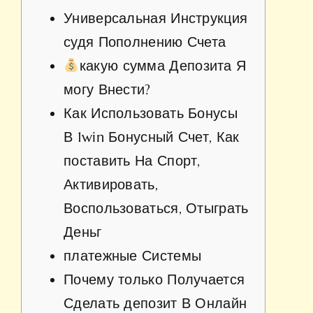
Универсальная Инструкция
судя Пополнению Счета
какую сумма Депозита Я
могу Внести?
Как Использовать Бонусы
В 1win Бонусный Счет, Как
поставить На Спорт,
Активировать,
Воспользоваться, Отыграть
Деньг
платежные Системы
Почему только Получается
Сделать депозит В Онлайн