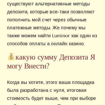
существуют альтернативные методы
депозита, которые все-таки позволяют
пополнить мой счет через обычные
платежные методы. Же почему мы
также можем найти Luminor как один из
способов оплаты а онлайн казино.
какую сумму Депозита Я
могу Внести?
Когда вы хотите, этого ваша площадка
была разработана с нуля, итоговая
стоимость будет выше, чем при выборе