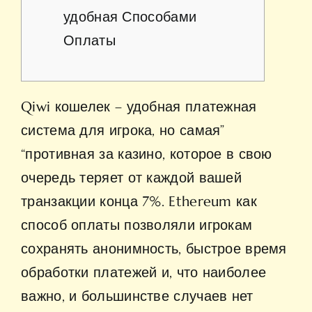
удобная Способами
Оплаты
Qiwi кошелек – удобная платежная
система для игрока, но самая”
“противная за казино, которое в свою
очередь теряет от каждой вашей
транзакции конца 7%. Ethereum как
способ оплаты позволяли игрокам
сохранять анонимность, быстрое время
обработки платежей и, что наиболее
важно, и большинстве случаев нет