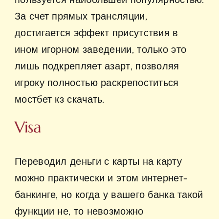
За счет прямых трансляции,
достигается эффект присутствия в
ином игорном заведении, только это
лишь подкрепляет азарт, позволяя
игроку полностью раскрепоститься
мостбет кз скачать
.
Visa
Переводил деньги с карты на карту
можно практически и этом интернет-
банкинге, но когда у вашего банка такой
функции не, то невозможно