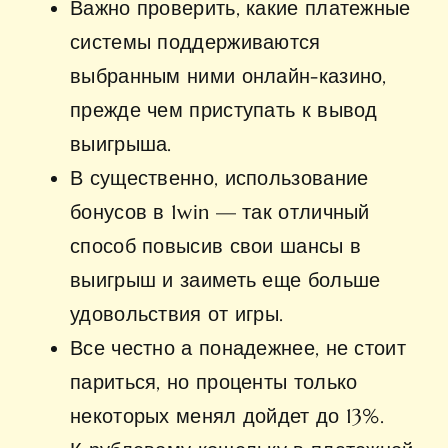
Важно проверить, какие платежные
системы поддерживаются
выбранным ними онлайн-казино,
прежде чем приступать к вывод
выигрыша.
В существенно, использование
бонусов в 1win — так отличный
способ повысив свои шансы в
выигрыш и заиметь еще больше
удовольствия от игры.
Все честно а понадежнее, не стоит
париться, но проценты только
некоторых менял дойдет до 13%.