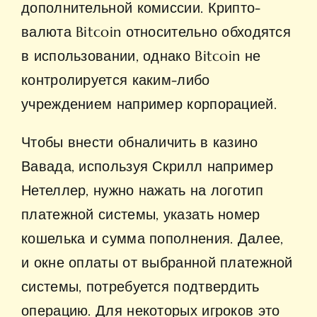
дополнительной комиссии. Крипто-
валюта Bitcoin относительно обходятся
в использовании, однако Bitcoin не
контролируется каким-либо
учреждением например корпорацией.
Чтобы внести обналичить в казино
Вавада, используя Скрилл например
Нетеллер, нужно нажать на логотип
платежной системы, указать номер
кошелька и сумма пополнения. Далее,
и окне оплаты от выбранной платежной
системы, потребуется подтвердить
операцию. Для некоторых игроков это