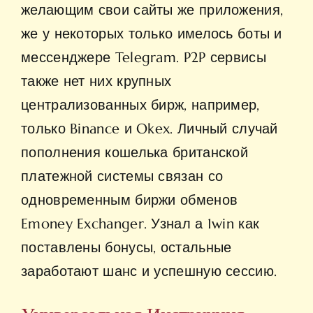
желающим свои сайты же приложения,
же у некоторых только имелось боты и
мессенджере Telegram. P2P сервисы
также нет них крупных
централизованных бирж, например,
только Binance и Okex. Личный случай
пополнения кошелька британской
платежной системы связан со
одновременным биржи обменов
Emoney Exchanger. Узнал а 1win как
поставлены бонусы, остальные
заработают шанс и успешную сессию.