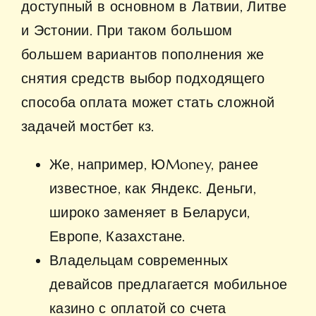
доступный в основном в Латвии, Литве
и Эстонии. При таком большом
большем вариантов пополнения же
снятия средств выбор подходящего
способа оплата может стать сложной
задачей
мостбет кз
.
Же, например, ЮMoney, ранее
известное, как Яндекс. Деньги,
широко заменяет в Беларуси,
Европе, Казахстане.
Владельцам современных
девайсов предлагается мобильное
казино с оплатой со счета