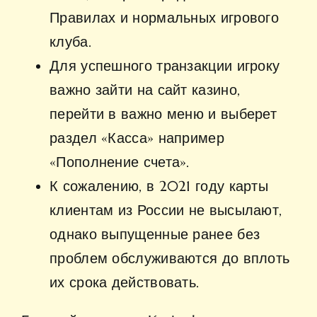
Правилах и нормальных игрового
клуба.
Для успешного транзакции игроку
важно зайти на сайт казино,
перейти в важно меню и выберет
раздел «Касса» например
«Пополнение счета».
К сожалению, в 2021 году карты
клиентам из России не высылают,
однако выпущенные ранее без
проблем обслуживаются до вплоть
их срока действовать.