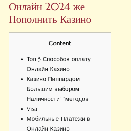
Онлайн 2024 же
Пополнить Казино
Content
Топ 5 Способов оплату
Онлайн Казино
Казино Пиппардом
Большим выбором
Наличности” “методов
Visa
Мобильные Платежи в
Онлайн Казино