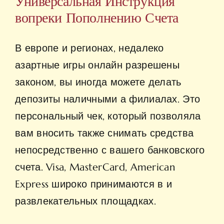
Универсальная Инструкция
вопреки Пополнению Счета
В европе и регионах, недалеко
азартные игры онлайн разрешены
законом, вы иногда можете делать
депозиты наличными а филиалах. Это
персональный чек, который позволяла
вам вносить также снимать средства
непосредственно с вашего банковского
счета. Visa, MasterCard, American
Express широко принимаются в и
развлекательных площадках.