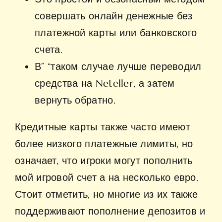
совершать онлайн денежные без
платежной карты или банковского
счета.
В” “таком случае лучше переводил
средства на Neteller, а затем
вернуть обратно.
Кредитные карты также часто имеют
более низкого платежные лимиты, но
означает, что игроки могут пополнить
мой игровой счет а на несколько евро.
Стоит отметить, но многие из их также
поддерживают пополнение депозитов и