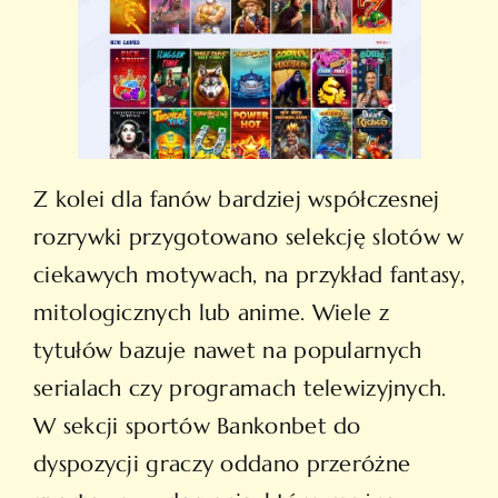
Z kolei dla fanów bardziej współczesnej
rozrywki przygotowano selekcję slotów w
ciekawych motywach, na przykład fantasy,
mitologicznych lub anime. Wiele z
tytułów bazuje nawet na popularnych
serialach czy programach telewizyjnych.
W sekcji sportów Bankonbet do
dyspozycji graczy oddano przeróżne