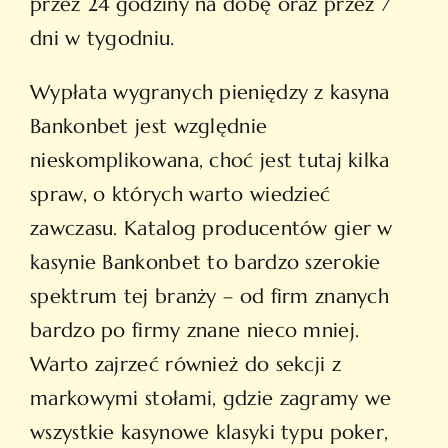
przez 24 godziny na dobę oraz przez 7
dni w tygodniu.
Wypłata wygranych pieniędzy z kasyna
Bankonbet jest względnie
nieskomplikowana, choć jest tutaj kilka
spraw, o których warto wiedzieć
zawczasu. Katalog producentów gier w
kasynie Bankonbet to bardzo szerokie
spektrum tej branży – od firm znanych
bardzo po firmy znane nieco mniej.
Warto zajrzeć również do sekcji z
markowymi stołami, gdzie zagramy we
wszystkie kasynowe klasyki typu poker,