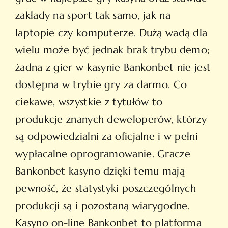
zakłady na sport tak samo, jak na
laptopie czy komputerze. Dużą wadą dla
wielu może być jednak brak trybu demo;
żadna z gier w kasynie Bankonbet nie jest
dostępna w trybie gry za darmo. Co
ciekawe, wszystkie z tytułów to
produkcje znanych deweloperów, którzy
są odpowiedzialni za oficjalne i w pełni
wypłacalne oprogramowanie. Gracze
Bankonbet kasyno dzięki temu mają
pewność, że statystyki poszczególnych
produkcji są i pozostaną wiarygodne.
Kasyno on-line Bankonbet to platforma