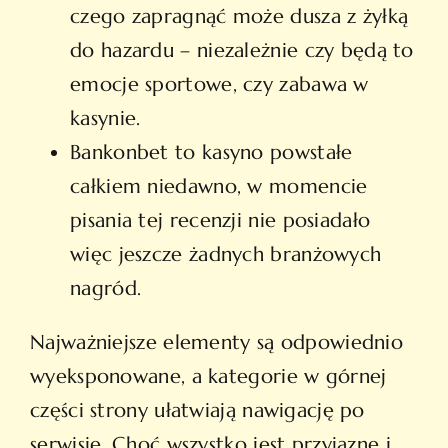
czego zapragnąć może dusza z żyłką
do hazardu – niezależnie czy będą to
emocje sportowe, czy zabawa w
kasynie.
Bankonbet to kasyno powstałe
całkiem niedawno, w momencie
pisania tej recenzji nie posiadało
więc jeszcze żadnych branżowych
nagród.
Najważniejsze elementy są odpowiednio
wyeksponowane, a kategorie w górnej
części strony ułatwiają nawigację po
serwisie. Choć wszystko jest przyjazne i