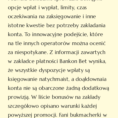
opcje wpłat i wypłat, limity, czas
oczekiwania na zaksięgowanie i inne
istotne kwestie bez potrzeby zakładania
konta. To innowacyjne podejście, które
na tle innych operatorów można ocenić
za niespotykane. Z informacji zawartych
w zakładce płatności Bankon Bet wynika,
że wszystkie dyspozycje wpłaty są
księgowanie natychmaist, a doąłdownaia
konta nie są obarczone żadną dodatkową
prowizją. W liście bonusów na zakłady
szczegółowo opisano warunki każdej
powyższej promocji. Fani bukmacherki w