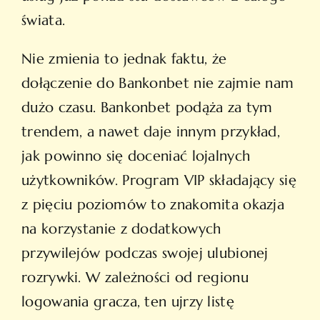
świata.
Nie zmienia to jednak faktu, że
dołączenie do Bankonbet nie zajmie nam
dużo czasu. Bankonbet podąża za tym
trendem, a nawet daje innym przykład,
jak powinno się doceniać lojalnych
użytkowników. Program VIP składający się
z pięciu poziomów to znakomita okazja
na korzystanie z dodatkowych
przywilejów podczas swojej ulubionej
rozrywki. W zależności od regionu
logowania gracza, ten ujrzy listę