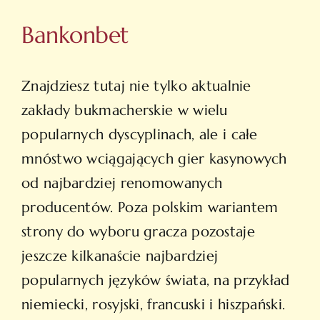
Bankonbet
Znajdziesz tutaj nie tylko aktualnie
zakłady bukmacherskie w wielu
popularnych dyscyplinach, ale i całe
mnóstwo wciągających gier kasynowych
od najbardziej renomowanych
producentów. Poza polskim wariantem
strony do wyboru gracza pozostaje
jeszcze kilkanaście najbardziej
popularnych języków świata, na przykład
niemiecki, rosyjski, francuski i hiszpański.