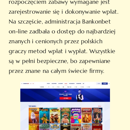
rozpoczęciem zabawy wymagane jest
zarejestrowanie się i dokonywanie wpłat.
Na szczęście, administracja Bankonbet
on-line zadbała o dostęp do najbardziej
znanych i cenionych przez polskich
graczy metod wpłat i wypłat. Wszystkie
są w pełni bezpieczne, bo zapewniane
przez znane na całym świecie firmy.