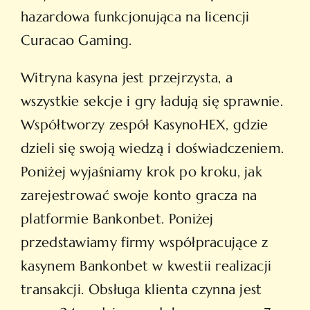
hazardowa funkcjonująca na licencji
Curacao Gaming.
Witryna kasyna jest przejrzysta, a
wszystkie sekcje i gry ładują się sprawnie.
Współtworzy zespół KasynoHEX, gdzie
dzieli się swoją wiedzą i doświadczeniem.
Poniżej wyjaśniamy krok po kroku, jak
zarejestrować swoje konto gracza na
platformie Bankonbet. Poniżej
przedstawiamy firmy współpracujące z
kasynem Bankonbet w kwestii realizacji
transakcji. Obsługa klienta czynna jest