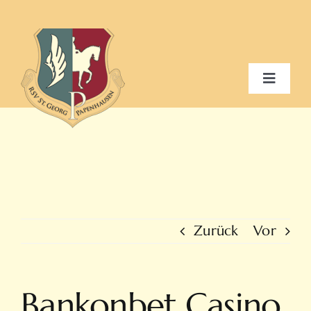
Zum
Inhalt
springen
Toggle
Navigat
Home
Verein
Schulbetrieb
Zurück
Vor
Galerie / Events
Bankonbet Casino
Kontakt