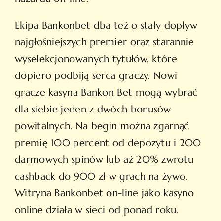
Ekipa Bankonbet dba też o stały dopływ
najgłośniejszych premier oraz starannie
wyselekcjonowanych tytułów, które
dopiero podbiją serca graczy. Nowi
gracze kasyna Bankon Bet mogą wybrać
dla siebie jeden z dwóch bonusów
powitalnych. Na begin można zgarnąć
premię 100 percent od depozytu i 200
darmowych spinów lub aż 20% zwrotu
cashback do 900 zł w grach na żywo.
Witryna Bankonbet on-line jako kasyno
online działa w sieci od ponad roku.