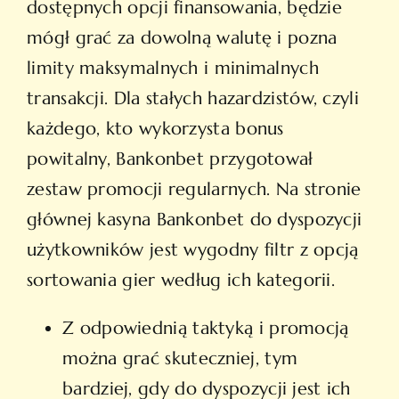
dostępnych opcji finansowania, będzie
mógł grać za dowolną walutę i pozna
limity maksymalnych i minimalnych
transakcji. Dla stałych hazardzistów, czyli
każdego, kto wykorzysta bonus
powitalny, Bankonbet przygotował
zestaw promocji regularnych. Na stronie
głównej kasyna Bankonbet do dyspozycji
użytkowników jest wygodny filtr z opcją
sortowania gier według ich kategorii.
Z odpowiednią taktyką i promocją
można grać skuteczniej, tym
bardziej, gdy do dyspozycji jest ich