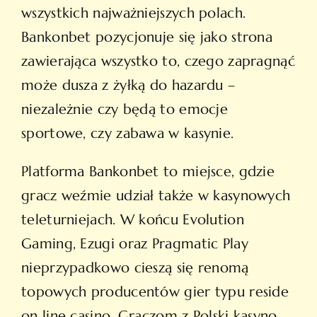
wszystkich najważniejszych polach.
Bankonbet pozycjonuje się jako strona
zawierająca wszystko to, czego zapragnąć
może dusza z żyłką do hazardu –
niezależnie czy będą to emocje
sportowe, czy zabawa w kasynie.
Platforma Bankonbet to miejsce, gdzie
gracz weźmie udział także w kasynowych
teleturniejach. W końcu Evolution
Gaming, Ezugi oraz Pragmatic Play
nieprzypadkowo cieszą się renomą
topowych producentów gier typu reside
on line casino. Graczom z Polski kasyno