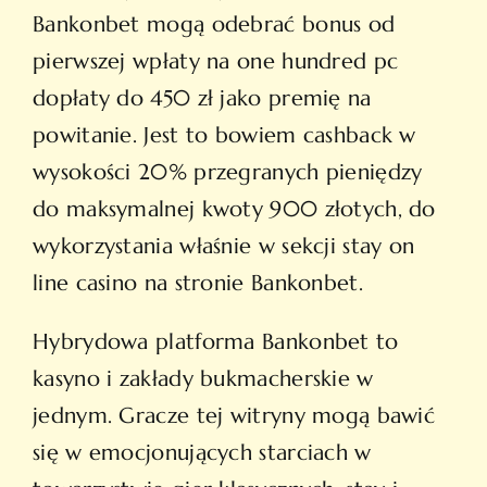
Bankonbet mogą odebrać bonus od
pierwszej wpłaty na one hundred pc
dopłaty do 450 zł jako premię na
powitanie. Jest to bowiem cashback w
wysokości 20% przegranych pieniędzy
do maksymalnej kwoty 900 złotych, do
wykorzystania właśnie w sekcji stay on
line casino na stronie Bankonbet.
Hybrydowa platforma Bankonbet to
kasyno i zakłady bukmacherskie w
jednym. Gracze tej witryny mogą bawić
się w emocjonujących starciach w