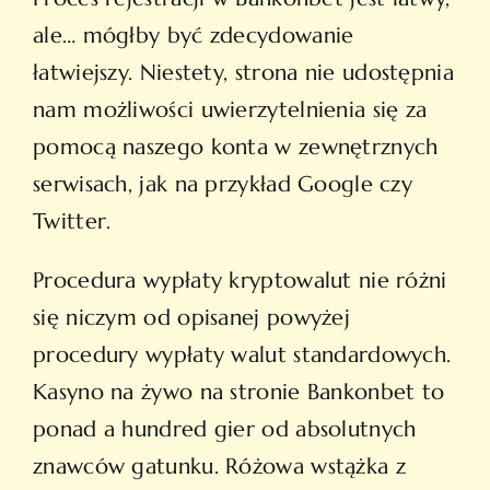
ale… mógłby być zdecydowanie
łatwiejszy. Niestety, strona nie udostępnia
nam możliwości uwierzytelnienia się za
pomocą naszego konta w zewnętrznych
serwisach, jak na przykład Google czy
Twitter.
Procedura wypłaty kryptowalut nie różni
się niczym od opisanej powyżej
procedury wypłaty walut standardowych.
Kasyno na żywo na stronie Bankonbet to
ponad a hundred gier od absolutnych
znawców gatunku. Różowa wstążka z