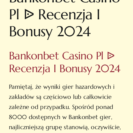
Pl ᐉ Recenzja I
Bonusy 2024
Bankonbet Casino Pl ᐉ
Recenzja I Bonusy 2024
Pamiętaj, że wyniki gier hazardowych i
zakładów są częściowo lub całkowicie
zależne od przypadku. Spośród ponad
8000 dostępnych w Bankonbet gier,
najliczniejszą grupę stanowią, oczywiście,