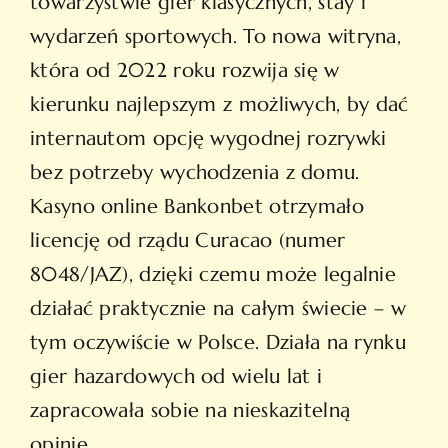
towarzystwie gier klasycznych, stay i
wydarzeń sportowych. To nowa witryna,
która od 2022 roku rozwija się w
kierunku najlepszym z możliwych, by dać
internautom opcję wygodnej rozrywki
bez potrzeby wychodzenia z domu.
Kasyno online Bankonbet otrzymało
licencję od rządu Curacao (numer
8048/JAZ), dzięki czemu może legalnie
działać praktycznie na całym świecie – w
tym oczywiście w Polsce. Działa na rynku
gier hazardowych od wielu lat i
zapracowała sobie na nieskazitelną
opinię.