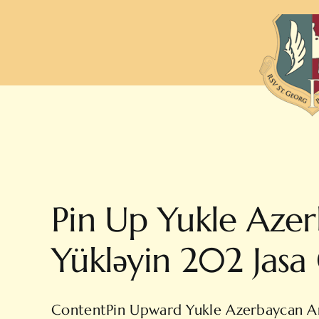
Zum
Inhalt
springen
Pin Up Yukle Aze
Yükləyin 202 Jasa
ContentPin Upward Yukle Azerbaycan And