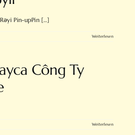
yi Pin-upPin [...]
Weiterlesen
bayca Công Ty
e
Weiterlesen