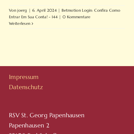
Von
joerg
|
6. April 2024
|
Betmotion Login: Confira Como
Entrar Em Sua Conta! - 144
|
0 Kommentare
Weiterlesen
Impressum
Datenschutz
RSV St. Georg Papenhausen
Papenhausen 2