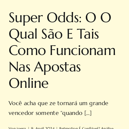
Super Odds: O O
Qual São E Tais
Como Funcionam
Nas Apostas
Online
Você acha que ze tornará um grande
vencedor somente “quando [...]
Von
joerg
|
9. April 2024
|
Betmotion É Confiável? Análise