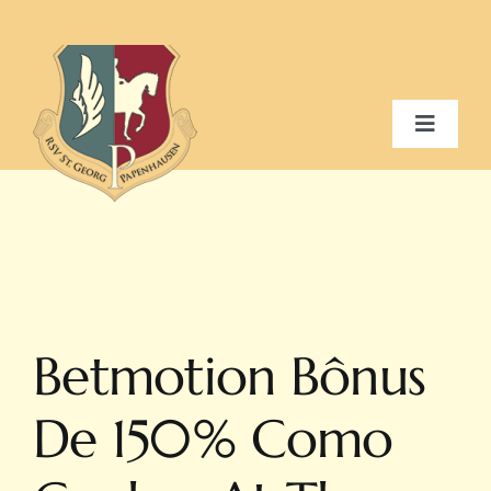
Zum
Inhalt
springen
Toggle
Navigat
Home
Verein
Schulbetrieb
Betmotion Bônus
Galerie / Events
De 150% Como
Kontakt