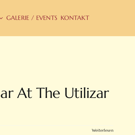
GALERIE / EVENTS
KONTAKT
 At The Utilizar
Weiterlesen