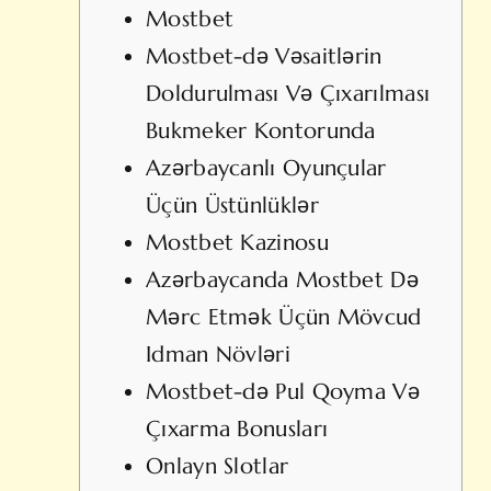
Mostbet
Mostbet-də Vəsaitlərin
Doldurulması Və Çıxarılması
Bukmeker Kontorunda
Azərbaycanlı Oyunçular
Üçün Üstünlüklər
Mostbet Kazinosu
Azərbaycanda Mostbet Də
Mərc Etmək Üçün Mövcud
Idman Növləri
Mostbet-də Pul Qoyma Və
Çıxarma Bonusları
Onlayn Slotlar