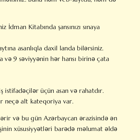
iz İdman Kitabında şansınızı sınaya
a asanlıqla daxil landa bilərsiniz.
 və 9 səviyyənin hər hansı birinə çata
stifadəçilər üçün asan və rahatdır.
 neçə alt kateqoriya var.
ərir və bu gün Azərbaycan ərazisində ən
işinin xüsusiyyətləri barədə məlumat əldə