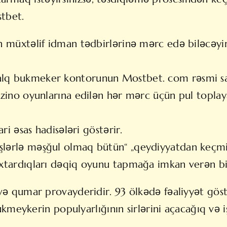
stbet
.
n müxtəlif idman tədbirlərinə mərc edə biləcəyin
q bukmeker kontorunun Mostbet. com rəsmi saytın
zino oyunlarına edilən hər mərc üçün pul toplaya
ri əsas hadisələri göstərir.
ərlə məşğul olmaq bütün“ „qeydiyyatdan keçmiş i
xtardıqları dəqiq oyunu tapmağa imkan verən bir
 qumar provayderidir. 93 ölkədə fəaliyyət göst
kmeykerin populyarlığının sirlərini açacağıq və 