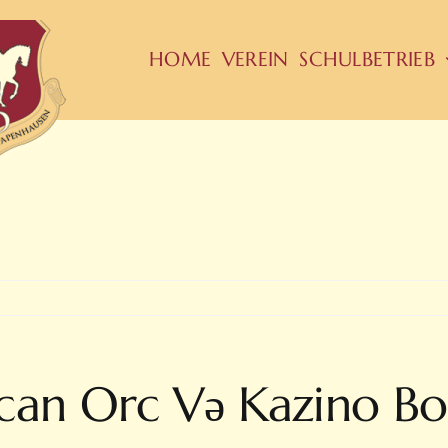
HOME
VEREIN
SCHULBETRIEB
can Orc Və Kazino Bo