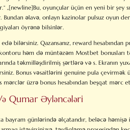
r.“ „[newline]Bu, oyunçular üçün en yeni bir şey 
. Bundan əlavə, onlayn kazinolar pulsuz oyun demo
iyaları öyrənə bilsinlər.
edə bilərsiniz. Qazansanız, reward hesabından p
kontoru həm də müntəzəm Mostbet bonusları təkli
arında təkmilləşdirilmiş şərtlərə və s. Ekranın yu
rsiniz. Bonus vəsaitlərini genuine pula çevirmək
ss mərclər üzrə bonus hesabından beşqat mərc et
ə Qumar Əyləncələri
a bayram günlərində əlçatandır, beləcə həmişə ix
ıxarmaq istəyirsinizsə, təsdiqləmə prosesindən k