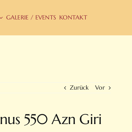
GALERIE / EVENTS
KONTAKT
Zurück
Vor
nus 550 Azn Giri