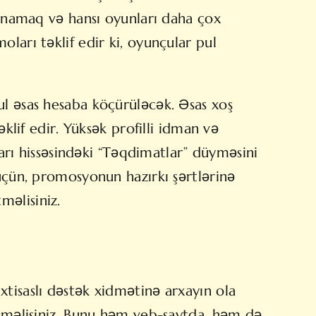
sınamaq və hansı oyunları daha çox
ları təklif edir ki, oyunçular pul
ul əsas hesaba köçürüləcək. Əsas xoş
f edir. Yüksək profilli idman və
xarı hissəsindəki “Təqdimatlar” düyməsini
 üçün, promosyonun hazırkı şərtlərinə
məlisiniz.
tisaslı dəstək xidmətinə arxayın ola
eçməlisiniz. Bunu həm veb-saytda, həm də