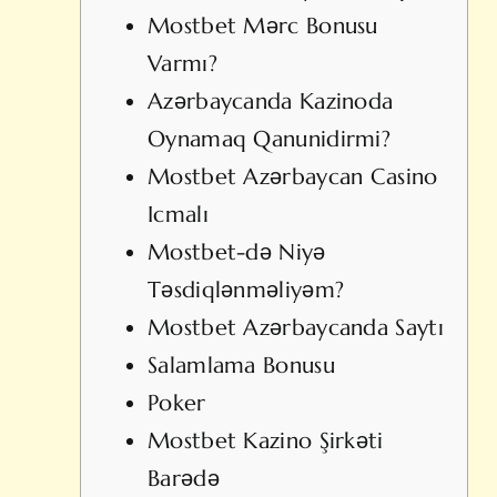
Mostbet Mərc Bonusu
Varmı?
Azərbaycanda Kazinoda
Oynamaq Qanunidirmi?
Mostbet Azərbaycan Casino
Icmalı
Mostbet-də Niyə
Təsdiqlənməliyəm?
Mostbet Azərbaycanda Saytı
Salamlama Bonusu
Poker
Mostbet Kazino Şirkəti
Barədə