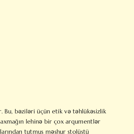
Bu, bəziləri üçün etik və təhlükəsizlik
i baxmağın lehinə bir çox arqumentlər
şınlarından tutmuş məşhur stolüstü