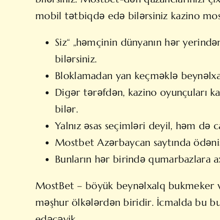
mobil tətbiqdə edə bilərsiniz
kazino mo
Siz“ „həmçinin dünyanın hər yerində
bilərsiniz.
Bloklamadan yan keçməklə beynəlxal
Digər tərəfdən, kazino oyunçuları ka
bilər.
Yalnız əsas seçimləri deyil, həm də ca
Mostbet Azərbaycan saytında ödənişl
Bunların hər birində qumarbazlara a
MostBet – böyük beynəlxalq bukmeker və
məşhur ölkələrdən biridir. İcmalda bu bu
edəcəyik.